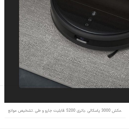
.مکش 3000 پاسکالی .باتری 5200 .قابلیت جارو و طی .تشخیص موانع