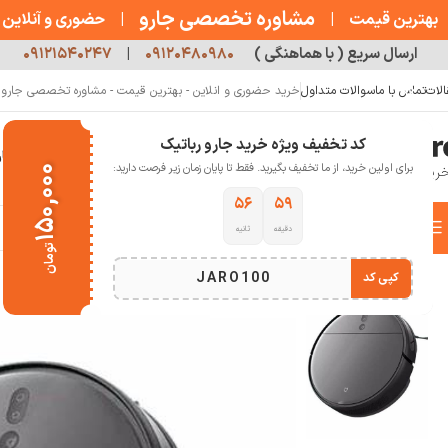
مشاوره تخصصی جارو
بهترین قیمت
|
|
حضوری و آنلاین
ارسال سریع ( با هماهنگی )
۰۹۱۲۰۴۸۰۹۸۰
|
۰۹۱۲۱۵۴۰۲۴۷
الات
تماس با ما
سوالات متداول
خرید حضوری و انلاین - بهترین قیمت - مشاوره تخصصی جارو رب
کد تخفیف ویژه خرید جارو رباتیک
خانه
فروشگاه
جارو رباتیک
مقالات
دربار
برای اولین خرید، از ما تخفیف بگیرید. فقط تا پایان زمان زیر فرصت دارید:
۱۵۰,۰۰۰
۵۵
۵۹
دسته بندی کالاها
دقیقه
ثانیه
خانه
خانه هوشمند
جارو رباتیک
جارو رباتیک شیائومی
جارو رباتیک شیائومی + Mop 2 Pro
تومان
انتخاب دسته بندی
JARO100
کپی کد
اتمام موجودی