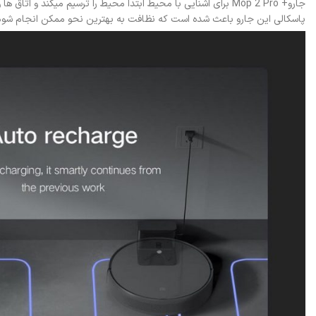
پاسکالی این جارو باعث شده است که نظافت به بهترین نحو ممکن انجام شود این رباط مخزن اب 250 میلی لیتری دارد که با سه حالت طی که دارد باعث میش