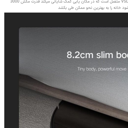
جارو+ Mop 2 Pro برای اشنایی با محیط ابتدا محیط را ترسیم میکند و اتاق ها و بقیه قسمت ها را جدا میکند و بعد به نظافت می پردازد این جارو به سنسورVSLAM متصل است که در مکان یابی کمک شایانی میکند قدرت مکش 3000