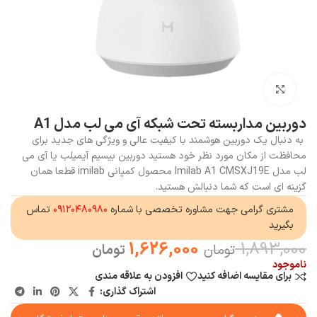
بزرگنمایی تصویر
دوربین مداربسته تحت شبکه آی می لب مدل A1
به دنبال یک دوربین هوشمند با کیفیت عالی و ویژگی های جدید برای
محافظت از مکان مورد نظر خود هستید دوربین بیسیم آیمیلب یا آی می
لب مدل Imilab A1 CMSXJ19E محصول کمپانی imilab قطعا همان
گزینه ای است که شما دنبالش هستید.
مشتری گرامی جهت مشاوره تخصصی با شماره
۰۹۱۲۰۴۸۰۹۸۰
تماس
بگیرید
1,626,000
1,893,000
تومان
تومان
ناموجود
برای مقایسه اضافه کنید
افزودن به علاقه مندی
اشتراک گذاری: