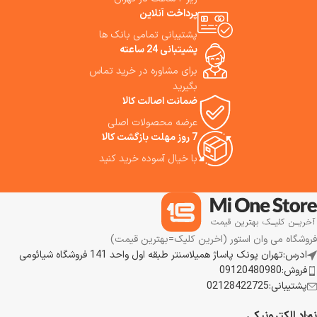
گوشی خواهد بود.
شان را از گوشی شان پخش کنند.
پرداخت آنلاین
در حین انجام همه این کارها باتری
پشتیبانی تمامی بانک ها
گوشی شما همزمان شارژ خواهد شد
پشیتبانی 24 ساعته
و دیگر نیازی به نگرانی در مورد
شارژ باطری خود نخواهید داشت.
برای مشاوره در خرید تماس
بگیرید
ضمانت اصالت کالا
عرضه محصولات اصلی
7 روز مهلت بازگشت کالا
با خیال آسوده خرید کنید
فروشگاه می وان استور (اخرین کلیک=بهترین قیمت)
ادرس:تهران پونک پاساژ همیلاسنتر طبقه اول واحد 141 فروشگاه شیائومی
فروش:09120480980
پشتیبانی:02128422725
نماد الکترونیکی