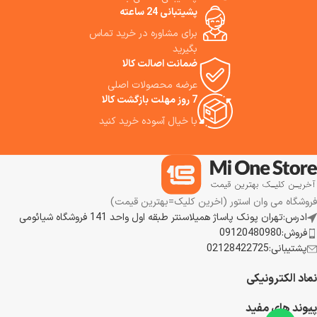
Ultra Robot Vacuum دارای
پشیتبانی 24 ساعته
مسیریابی لیزری و مانع‌گریزی
برای مشاوره در خرید تماس
سه‌بعدی، عمر باتری فوق‌العاده،
کنترل هوشمند و صوتی است. ما
بگیرید
استفاده از این جارورباتیک هوشمند
ضمانت اصالت کالا
را به ما توصیه می‌کنیم.
عرضه محصولات اصلی
7 روز مهلت بازگشت کالا
با خیال آسوده خرید کنید
فروشگاه می وان استور (اخرین کلیک=بهترین قیمت)
ادرس:تهران پونک پاساژ همیلاسنتر طبقه اول واحد 141 فروشگاه شیائومی
فروش:09120480980
پشتیبانی:02128422725
نماد الکترونیکی
پیوند های مفید