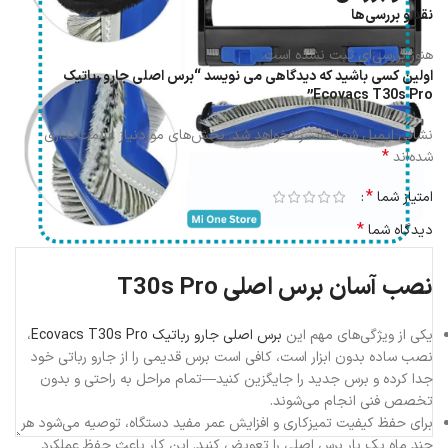
نقد و بررسی‌ها
هنوز بررسی‌ای ثبت نشده است.
اولین کسی باشید که دیدگاهی می نویسد “برس اصلی جارو رباتیک
Ecovacs T30s Pro”
نشانی ایمیل شما منتشر نخواهد شد.
بخش‌های موردنیاز علامت‌گذاری
*
شده‌اند
*
امتیاز شما
*
دیدگاه شما
نصب آسان برس اصلی T30s Pro
یکی از ویژگی‌های مهم این
برس اصلی جارو رباتیک Ecovacs T30s Pro
،
نصب ساده بدون ابزار است، کافی است برس قدیمی را از جارو رباتی خود
جدا کرده و برس جدید را جایگزین کنید—تمام مراحل به راحتی و بدون
تخصص فنی انجام می‌شوند.
برای حفظ کیفیت تمیزکاری و افزایش عمر مفید دستگاه، توصیه می‌شود هر
چند ماه یک بار برس اصلی را تعویض کنید. این کار باعث حفظ عملکرد