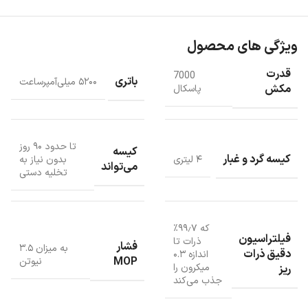
ویژگی های محصول
قدرت
7000
باتری
۵۲۰۰ میلی‌آمپر‌ساعت
مکش
پاسکال
تا حدود ۹۰ روز
کیسه
کیسه گرد و غبار
۴ لیتری
بدون نیاز به
می‌تواند
تخلیه دستی
کیسه گرد و غبار با تخلیه خودکار
که ۹۹٫۷٪
فیلتراسیون
ذرات تا
فشار
به میزان ۳.۵
جارورباتیک Mova دارای کیسه گرد و غبار ۴ لیتری با تخلیه خودکار می‌باشد.
دقیق ذرات
اندازه ۰.۳
MOP
نیوتن
ویژگی «DualBoost 2.0» به پایه دستگاه اجازه می‌دهد تا پس از هر بار
میکرون را
ریز
جذب می‌کند
جاروکشی، گرد و غبار را به کیسه ۴ لیتری منتقل کند. این کیسه می‌تواند تا
حدود ۹۰ روز بدون نیاز به تخلیه دستی دوام بیاورد. با قابلیت تخلیه