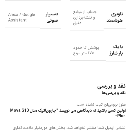
خودکار و mop هوشمند، شما مجبور نیستید بعد از هر بار نظافت به‌طور
دستی وارد شوید.
اجتناب از موانع
ناوبری
دستیار
Alexa / Google
و نقشه‌برداری
هوشمند
صوتی
Assistant
دقیق
با یک
پوشش تا حدود
بار شارژ
۱۷۵ متر مربع
نقد و بررسی
نقد و بررسی‌ها
هنوز بررسی‌ای ثبت نشده است.
اولین کسی باشید که دیدگاهی می نویسد “جارورباتیک مدل Mova S10
Plus”
نشانی ایمیل شما منتشر نخواهد شد.
بخش‌های موردنیاز علامت‌گذاری