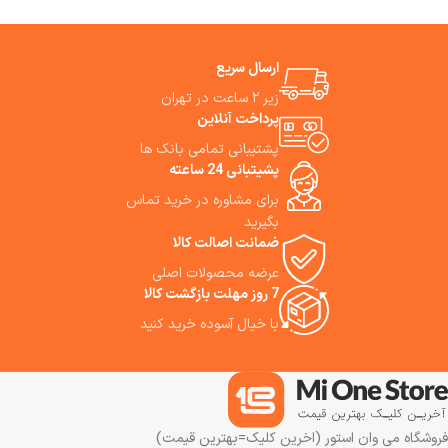
تصفیه هوا 6 دارای طراحی هوشمند
و بی‌صدا، حسگر گرد و غبار |
استریلیزاسیون UVC | نمایشگر
ارسال سریع
رنگی LCD است. Mijia Smart Air
زیر ۲ ساعت در تهران
Purifier 6 دارای حسگر جدید PM1
است که می‌تواند حتی کوچکترین
پرداخت آنلاین
آلاینده‌های موجود در هوا را
پشتیبانی تمامی بانک ها
تشخیص دهد. همراه شما برای
پشیتبانی 24 ساعته
سلامتی و آرامش خانواده‌تان است.
ما استفاده از این دستگاه تصفیه
برای مشاوره در خرید تماس
هوشمند را به شما توصیه می‌کنیم.
بگیرید
ضمانت اصالت کالا
عرضه محصولات اصلی
7 روز مهلت بازگشت کالا
با خیال آسوده خرید کنید
فروشگاه می وان استور (اخرین کلیک=بهترین قیمت)