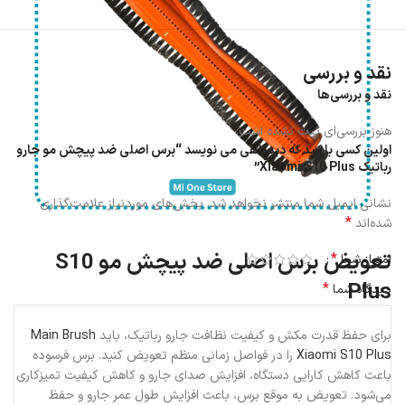
نقد و بررسی
نقد و بررسی‌ها
هنوز بررسی‌ای ثبت نشده است.
اولین کسی باشید که دیدگاهی می نویسد “برس اصلی ضد پیچش مو جارو
رباتیک Xiaomi S10 Plus”
نشانی ایمیل شما منتشر نخواهد شد.
بخش‌های موردنیاز علامت‌گذاری
*
شده‌اند
تعویض برس اصلی ضد پیچش مو S10
*
امتیاز شما
Plus
*
دیدگاه شما
برای حفظ قدرت مکش و کیفیت نظافت جارو رباتیک، باید
Main Brush
Xiaomi S10 Plus
را در فواصل زمانی منظم تعویض کنید. برس فرسوده
باعث کاهش کارایی دستگاه، افزایش صدای جارو و کاهش کیفیت تمیزکاری
می‌شود. تعویض به موقع برس، باعث افزایش طول عمر جارو و حفظ