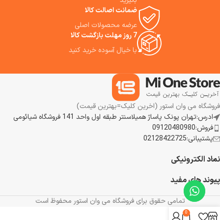
بگیرید
ضمانت اصالت کالا
عرضه محصولات اصلی
7 روز مهلت بازگشت کالا
با خیال آسوده خرید کنید
فروشگاه می وان استور (اخرین کلیک=بهترین قیمت)
ادرس:تهران پونک پاساژ همیلاسنتر طبقه اول واحد 141 فروشگاه شیائومی
فروش:09120480980
پشتیبانی:02128422725
نماد الکترونیکی
پیوند های مفید
تمامی حقوق برای فروشگاه می وان استور محفوظ است
0