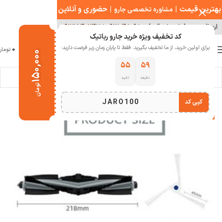
بهترین قیمت
|
|
حضوری و آنلاین
مشاوره تخصصی جارو
ارسال سریع ( با هماهنگی )
۰۹۱۲۰۴۸۰۹۸۰
|
۰۹۱۲۱۵۴۰۲۴۷
کد تخفیف ویژه خرید جارو رباتیک
0
برای اولین خرید، از ما تخفیف بگیرید. فقط تا پایان زمان زیر فرصت دارید:
منو
0
تومان
۱۵۰,۰۰۰
۵۵
۵۹
دقیقه
ثانیه
خانه
لوازم جانبی جارو رباتیک
تومان
JARO100
کپی کد
-39%