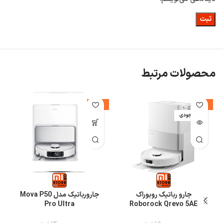
محصولات مرتبط
%
-21%
-7%
اتمام موجودی
جارو رباتیک روبوراک
جارورباتیک مدل Mova P50
Pro Ultra
Roborock Qrevo 5AE