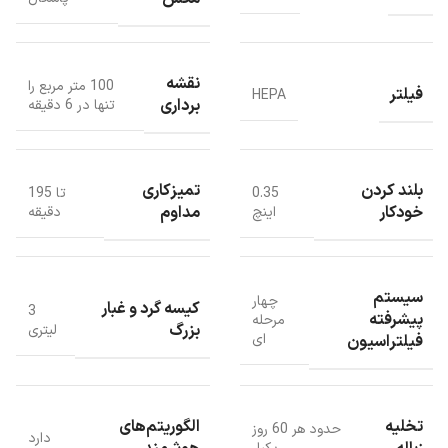
در کنار این قابلیت‌ها، فناوری ZeroTangle نیز از پیچیدن مو و پرز دور برس
اصلی جلوگیری کرده و نیاز به تمیزکاری مداوم برس را به حداقل می‌رساند.
نقشه
100 متر مربع را
فیلتر
HEPA
برداری
تنها در 6 دقیقه
بلند کردن
تمیزکاری
0.35
تا 195
خودکار
مداوم
اینچ
دقیقه
سیستم
چهار
کیسه گرد و غبار
3
پیشرفته
مرحله
بزرگ
لیتری
ای
فیلتراسیون
تخلیه
الگوریتم‌های
حدود هر 60 روز
دارد