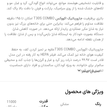
و قابلیت تشخیص هوشمند موانع، می‌تواند انواع آلودگی، گرد و غبار، مو و
لکه‌های خشک‌ شده را از روی سرامیک، پارکت و فرش با دقت بالا پاک کند.
باتری پرظرفیت
جارورباتیک اکووکس
T30S COMBO امکان تا ۱۹۵ دقیقه
نظافت مداوم را فراهم می‌کند؛ بنابراین حتی برای خانه‌های بزرگ نیز بدون
نیاز به شارژ مکرر عملکردی پایدار ارائه می‌دهد. در صورت کاهش شارژ،
دستگاه بصورت خودکار به ایستگاه شارژ بازمی‌گردد و پس از شارژ، نظافت را
از همان نقطه ادامه می‌دهد.
جارورباتیک اکووکس T30S COMBOعلاوه بر تمیز کردن کف، به حفظ
کیفیت هوای خانه نیز کمک می‌کند. فیلتر HEPA به‌ کار رفته در این مدل
قادر است ۹۹.۹۷ درصد ذرات ریز گرد و غبار و آلرژن‌ها را جذب کند و محیطی
سالم‌تر برای خانواده، به‌ ویژه کودکان، سالمندان و افراد دارای حساسیت
تنفسی فراهم آورد.
نمایش بیشتر
همچنین فناوری TrueDetect 3D 3.0 بکار رفته درجارورباتیک اکووکس
T30S COMBO با استفاده از نور ساختار یافته و الگوریتم‌های هوشمند،
ویژگی های محصول
موانعی مانند سیم برق، دمپایی، اسباب‌ بازی یا پایه‌های مبلمان را با دقت
بسیار بالا شناسایی می‌کند و بدون برخورد با آن‌ها مسیر نظافت را ادامه
قدرت
می‌دهد.
11000
رنگ
مشکی
مکش
پاسکال