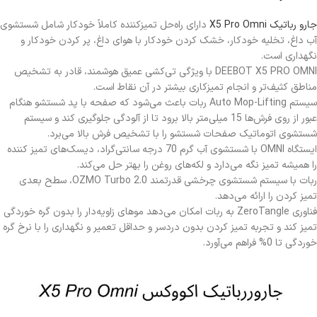
جارو رباتیک X5 Pro Omni
دارای راه‌حل تمیزکننده کاملاً خودکار شامل شستشوی
آب داغ، تخلیه خودکار، خشک کردن خودکار با هوای داغ، پر کردن خودکار و
نگهداری است.
DEEBOT X5 PRO OMNI با ویژگی تی‌کشی عمیق هوشمند، قادر به تشخیص
مناطق کثیف‌تر و انجام تمیزکاری بیشتر در آن نقاط است.
سیستم Auto Mop-Lifting ربات باعث می‌شود که صفحه با پد شستشو هنگام
عبور از روی فرش‌ها 15 میلی‌متر بالا برود تا از آلودگی جلوگیری کند و سیستم
شستشوی اتوماتیک صفحات شستشو را با تشخیص فرش بالا می‌برد.
ایستگاه OMNI با شستشوی آب گرم 70 درجه سانتی‌گراد، دیسک‌های تمیز کننده
را همیشه تمیز نگه می‌دارد و لکه‌های روغن را بهتر حل می‌کند.
ربات با سیستم شستشوی چرخشی قدرتمند OZMO Turbo 2.0، سطح بعدی
تمیز کردن را ارائه می‌دهد.
فناوری ZeroTangle به ربات امکان می‌دهد موهای زاویه‌دار را بدون گره خوردگی
تمیز کند و تجربه تمیز کردن بدون دردسر و حداقل تعمیر و نگهداری را با نرخ گره
خوردگی تا 0% فراهم می‌آورد.