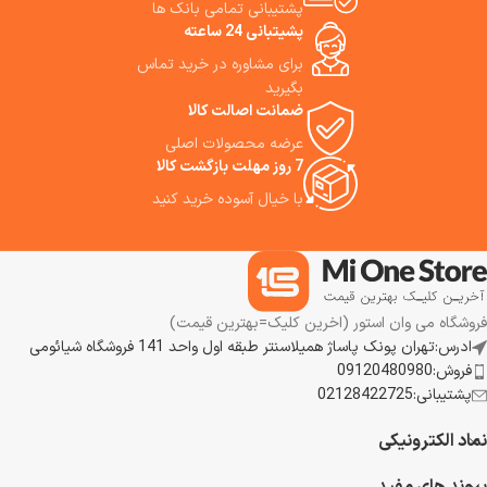
پشتیبانی تمامی بانک ها
پشیتبانی 24 ساعته
برای مشاوره در خرید تماس
بگیرید
ضمانت اصالت کالا
عرضه محصولات اصلی
7 روز مهلت بازگشت کالا
با خیال آسوده خرید کنید
فروشگاه می وان استور (اخرین کلیک=بهترین قیمت)
ادرس:تهران پونک پاساژ همیلاسنتر طبقه اول واحد 141 فروشگاه شیائومی
فروش:09120480980
پشتیبانی:02128422725
نماد الکترونیکی
پیوند های مفید