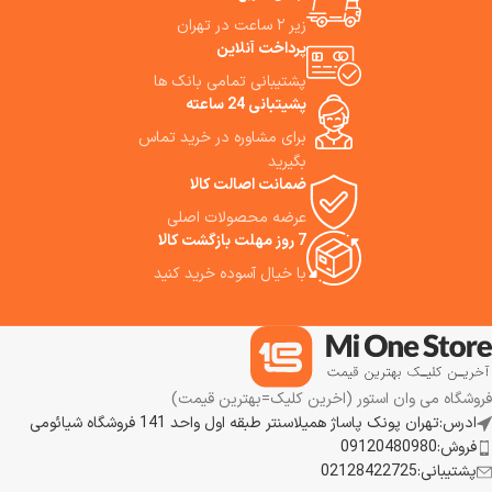
زیر ۲ ساعت در تهران
پرداخت آنلاین
پشتیبانی تمامی بانک ها
پشیتبانی 24 ساعته
برای مشاوره در خرید تماس
بگیرید
ضمانت اصالت کالا
عرضه محصولات اصلی
7 روز مهلت بازگشت کالا
با خیال آسوده خرید کنید
فروشگاه می وان استور (اخرین کلیک=بهترین قیمت)
ادرس:تهران پونک پاساژ همیلاسنتر طبقه اول واحد 141 فروشگاه شیائومی
فروش:09120480980
پشتیبانی:02128422725