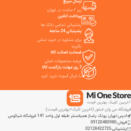
ارسال سریع
ویژگی‌های برجسته X4 Pro Wet
Dry Vacuum Cleaner باعث
زیر ۲ ساعت در تهران
می‌شوند که برای کسانی که دنبال
پرداخت آنلاین
یک نظافت کامل (تمیزکردن گرد و
پشتیبانی تمامی بانک ها
غبار، مو، لکه، و حتی چربی یا
پشیتبانی 24 ساعته
مایعات ریخته‌شده) هستند،
انتخابی مناسب باشد. ما استفاده از
برای مشاوره در خرید تماس
این جاروشارژی را به شما پیشنهاد
بگیرید
می‌کنیم.
ضمانت اصالت کالا
عرضه محصولات اصلی
7 روز مهلت بازگشت کالا
با خیال آسوده خرید کنید
فروشگاه می وان استور (اخرین کلیک=بهترین قیمت)
ادرس:تهران پونک پاساژ همیلاسنتر طبقه اول واحد 141 فروشگاه شیائومی
فروش:09120480980
پشتیبانی:02128422725