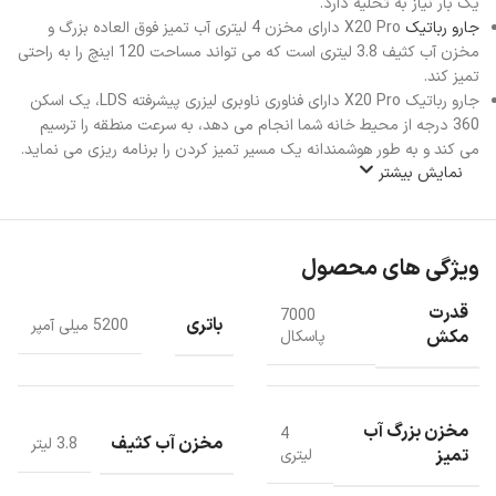
یک بار نیاز به تخلیه دارد.
جارو رباتیک
X20 Pro دارای مخزن 4 لیتری آب تمیز فوق العاده بزرگ و
مخزن آب کثیف 3.8 لیتری است که می تواند مساحت 120 اینچ را به راحتی
تمیز کند.
جارو رباتیک X20 Pro دارای فناوری ناوبری لیزری پیشرفته LDS، یک اسکن
360 درجه از محیط خانه شما انجام می دهد، به سرعت منطقه را ترسیم
می کند و به طور هوشمندانه یک مسیر تمیز کردن را برنامه ریزی می نماید.
نمایش بیشتر
ویژگی های محصول
قدرت
7000
باتری
5200 میلی آمپر
مکش
پاسکال
مخزن بزرگ آب
4
مخزن آب کثیف
3.8 لیتر
تمیز
لیتری