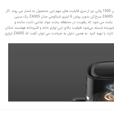
این دستگاه برای پخت و پز انواع غذای سالم و خوشمزه، یخ زدایی مواد غذایی و تخمیر مورد استفاده قرار می گیرد. ظرفیت 6 لیتری، صفحه نمایش لمسی و توان 1500 واتی نیز از سری قابلیت های مهم این محصول به شمار می روند. اگر
می خواهید رژیم غذایی سالمی داشته باشید، خرید این مدل سرخ کن بدون روغن را در لیست خرید خود قرار دهید. مشخصات ظاهری هواپز 6 لیتری زوله‌له مدل ZA005 سرخ‌کن بدون روغن 6 لیتری شیائومی مدل ZA005 یک سینی
اه سینی می توان به محفظه ای با حجم 3 یا 6 لیتر دسترسی داشت. این شیوه طراحی باعث می شود که رطوبت در محفظه پخت مواد غذایی ثابت مانده و
وینده شسته می‌شود.ظرفیت بالای این لوازم خانه و آشپزخانه هوشمند امکان
پخت یکباره مقدار زیادی غذا را برای چندین نفر در اختیار شما قرار می‌دهد. در واقع شما می‌توانید با استفاده از دستگاه مورد بحث 15 عدد بال مرغ، 8 پیتزا و 9 تارت را تهیه کنید. به همین دلیل به صراحت می توان گفت که ZA005 ابزاری