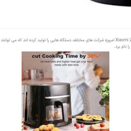
سرخ کن 6 لیتری بدون روغن شیائومی مدل Xiaomi Zolele Electric Air Fryer ZA005 امروزه شرکت های مختلف دستگ