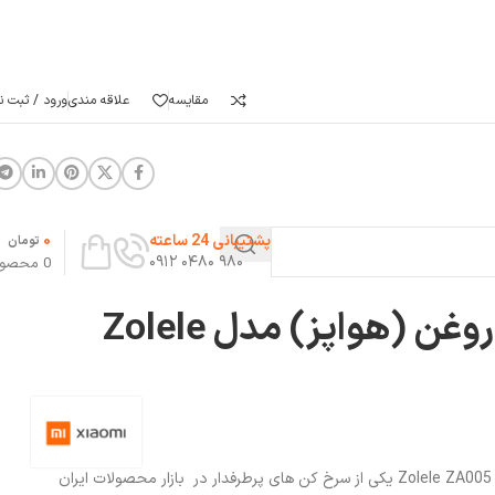
مقایسه
علاقه مندی
ورود / ثبت نا
0
پشتیبانی 24 ساعته
تومان
۹۸۰ ۰۴۸۰ ۰۹۱۲
0
محصو
سرخ کن بدون روغن (هواپز) مدل Zolele
رخ کن بدون روغن (هواپز) مدل Zolele ZA005 6L یکی از سرخ کن های پرطرفدار در بازار محصولات ایران