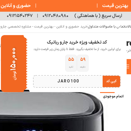
مشاوره تخصصی جارو
بهترین قیمت
|
|
حضوری و آنلاین
ارسال سریع ( با هماهنگی )
۰۹۱۲۰۴۸۰۹۸۰
|
۰۹۱۲۱۵۴۰۲۴۷
الات
تماس با ما
سوالات متداول
خرید حضوری و انلاین - بهترین قیمت - مشاوره تخصصی جارو رب
کد تخفیف ویژه خرید جارو رباتیک
خانه
فروشگاه
جارو رباتیک
مقالات
دربار
برای اولین خرید، از ما تخفیف بگیرید. فقط تا پایان زمان زیر فرصت دارید:
۱۵۰,۰۰۰
۵۴
۵۹
دسته بندی کالاها
دقیقه
ثانیه
خانه
آشپز خانه هوشمند
لوازم پخت و پز
هواپز و سرخ کن شیائومی
سرخ کن بدون روغن 
تومان
انتخاب دسته بندی
JARO100
کپی کد
-17%
اتمام موجودی