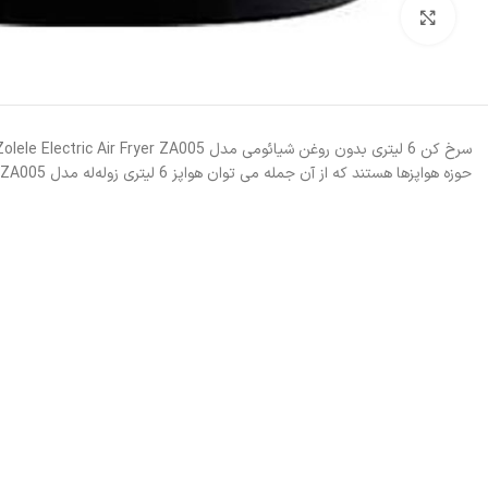
بزرگنمایی تصویر
حوزه هواپزها هستند که از آن جمله می توان هواپز 6 لیتری زوله‌له مدل ZA005 را نام برد.