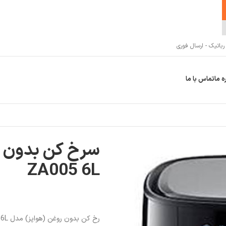
اتیک - ارسال فوری
ه ما
تماس با ما
(هواپز) مدل Zolele ZA005 6L
ZA005 6L