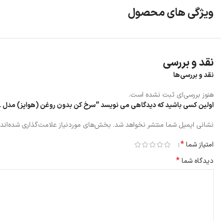
ویژگی های محصول
نقد و بررسی
نقد و بررسی‌ها
هنوز بررسی‌ای ثبت نشده است.
اولین کسی باشید که دیدگاهی می نویسد “سرخ کن بدون روغن (هواپز) مدل Zolele ZA005 6L”
نشانی ایمیل شما منتشر نخواهد شد.
بخش‌های موردنیاز علامت‌گذاری شده‌اند
ابعاد و وزن این مدل از هواپز هوشمند شیائومی زوله‌له به صورتی در نظر گرف
محصول مذکور مانع از سر خوردن آن روی سطوح مختلف می‌شود. همچنین کابل بلند ZA005 نیز آزادی عمل بیشتری را در هنگام استفاده از آن ارائه می‎‌دهد؛ بدین ترتیب می‌توانید آن را در هر مک
*
امتیاز شما
*
دیدگاه شما