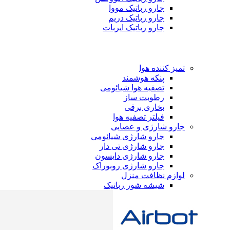
جارو رباتیک مووا
جارو رباتیک دریم
جارو رباتیک ایربات
تمیز کننده هوا
پنکه هوشمند
تصفیه هوا شیائومی
رطوبت ساز
بخاری برقی
فیلتر تصفیه هوا
جارو شارژی و عصایی
جارو شارژی شیائومی
جارو شارژی تی دار
جارو شارژی دایسون
جارو شارژی روبوراک
لوازم نظافت منزل
شیشه شور رباتیک