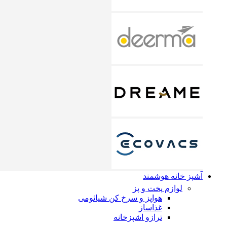
آشپز خانه هوشمند
لوازم پخت و پز
هواپز و سرخ کن شیائومی
غذاساز
ترازو اشپزخانه