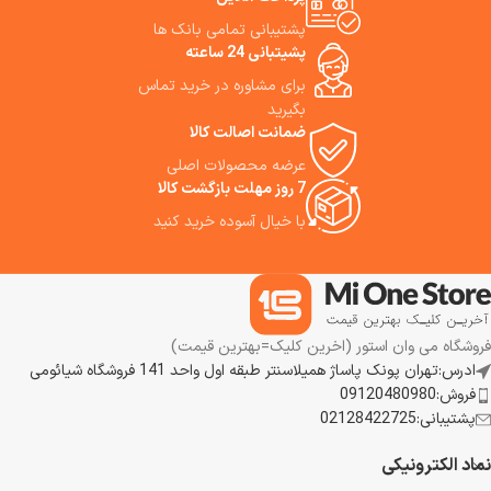
از موهای خود اهمیت می‌دهند.
توجه آسیب گرما به موی شما کمک
پشتیبانی تمامی بانک ها
می کند. dyson airwrap
پشیتبانی 24 ساعته
complete long (red) می تواند
برای مشاوره در خرید تماس
کنترل حرارت هوشمند دمای جریان
هوا داشته باشد و بیش از 40 بار در
بگیرید
ثانیه اندازه گیری نماید و به طور
ضمانت اصالت کالا
خودکار دمای جریان هوا را برای
عرضه محصولات اصلی
جلوگیری از آسیب کنترل می کند. ما
7 روز مهلت بازگشت کالا
می توانیم شما را برای رسیدن به
استایل مورد علاقه تان راهنمایی
با خیال آسوده خرید کنید
کنیم و به شما پیشنهاد می دهیم از
این سشوار برای راحتی و زیبایی
بیشتر خودتان استفاده نمایید.
فروشگاه می وان استور (اخرین کلیک=بهترین قیمت)
ادرس:تهران پونک پاساژ همیلاسنتر طبقه اول واحد 141 فروشگاه شیائومی
فروش:09120480980
پشتیبانی:02128422725
نماد الکترونیکی