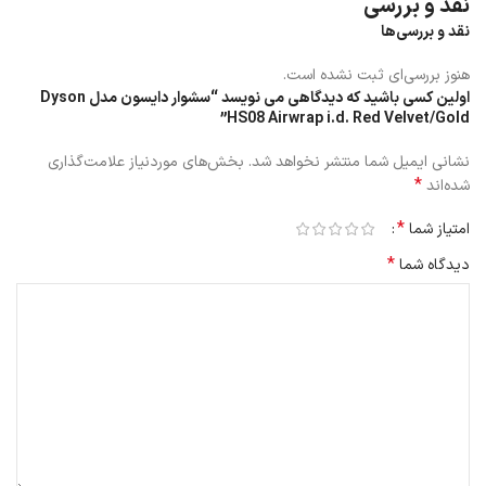
نقد و بررسی
نقد و بررسی‌ها
هنوز بررسی‌ای ثبت نشده است.
اولین کسی باشید که دیدگاهی می نویسد “سشوار دایسون مدل Dyson
HS08 Airwrap i.d. Red Velvet/Gold”
نشانی ایمیل شما منتشر نخواهد شد.
بخش‌های موردنیاز علامت‌گذاری
*
شده‌اند
*
امتیاز شما
*
دیدگاه شما
4. سرعت موتور به 110,000 دور در دقیقه می‌رسد که عملکردی بسیار سریع
و دقیق دارد.
5. توان مصرفی دستگاه 1300 وات است که با مصرف بهینه انرژی همراه
است.