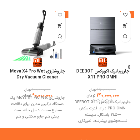
-10%
-26%
جارورباتیک اکووکس DEEBOT
جاروشارژی Mova X4 Pro Wet
Dry Vacuum Cleaner
X11 PRO OMNI
100,000,000
190,000,000
تومان
تومان
90,000,000
140,000,000
تومان
تومان
جاروشارژی Mova X4 Pro Wet یک
جارورباتیک اکووکس DEEBOT X11
دستگاه ترکیبی مدرن برای نظافت
PRO OMNI دارای قدرت مکش
سطوح سخت داخل خانه است.
۱۹٬۵۰۰ پاسکال، سیستم
یعنی هم جارو مکشی و هم
شست‌وشوی پیشرفته، تمیزکاری
زمین‌شویی مرطوب را با هم انجام
هدفمند، عبور بدون توقف از موانع
می‌دهد. جاروشارژی X4 Pro با
است.
بهترین مشورت وخرید از
ویژگی‌هایی فراتر از یک جاروبرقی
فروشگاه می وان استور.