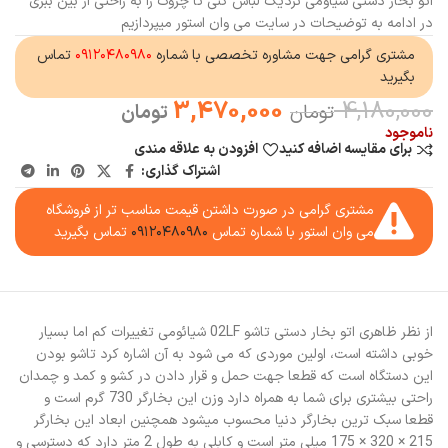
اتو بخار دستی شیاومی نزدیک لباس کنی تا چروک را به راحتی از بین ببری
در ادامه به توضیحات در سایت می وان استور میپردازیم
مشتری گرامی جهت مشاوره تخصصی با شماره
۰۹۱۲۰۴۸۰۹۸۰
تماس
بگیرید
3,470,000
4,180,000
تومان
تومان
ناموجود
برای مقایسه اضافه کنید
افزودن به علاقه مندی
اشتراک گذاری:
مشتری گرامی در صورت داشتن قیمت مناسب تر از فروشگاه
می وان استور با شماره تماس
۰۹۱۲۰۴۸۰۹۸۰
تماس بگیرید
از نظر ظاهری اتو بخار دستی تاشو 02LF شیائومی تغییرات کم اما بسیار
خوبی داشته است، اولین موردی که می شود به آن اشاره کرد تاشو بودن
این دستگاه است که قطعا جهت حمل و قرار دادن در کشو و کمد و چمدان
راحتی بیشتری برای شما به همراه دارد وزن این بخارگر 730 گرم است و
قطعا سبک ترین بخارگر دنیا محسوب میشود همچنین ابعاد این بخارگر
215 × 320 × 175 میلی متر است و کابلی به طول 2 متر دارد که دسترسی و