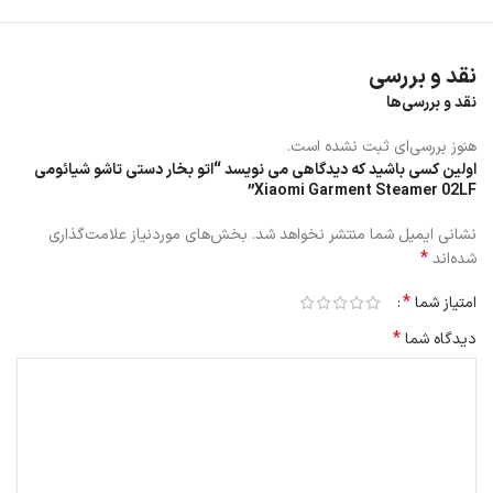
نقد و بررسی
نقد و بررسی‌ها
هنوز بررسی‌ای ثبت نشده است.
اولین کسی باشید که دیدگاهی می نویسد “اتو بخار دستی تاشو شیائومی
Xiaomi Garment Steamer 02LF”
طراحی و قابل حمل بودن
نشانی ایمیل شما منتشر نخواهد شد.
بخش‌های موردنیاز علامت‌گذاری
*
یکی از بزرگ‌ترین نقاط قوت این اتو بخار، طراحی سبک و وزن 770 گرمی آن
شده‌اند
است که امکان استفاده آسان در خانه یا حتی در سفر را فراهم می‌کنه. این
*
امتیاز شما
دستگاه به‌راحتی در هر کیفی جا می‌گیرد و با طراحی تاشو به شما اجازه
می‌ده که حتی در فضاهای کوچک هم آن را نگهداری کنید. این قابلیت
*
دیدگاه شما
به‌ویژه برای کسانی که مرتباً در سفر هستند بسیار جذاب است.