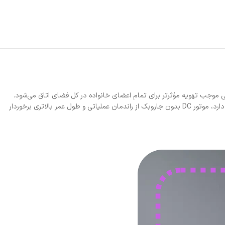
پنکه شارژی شیائومی مدل Smart Standing Fan 2 Pro با داشتن موتور DC بدون جاروبک، صرفه‌جویی بیشتر در مصرف انرژی در مقایسه با کویل آلومینیومی دارد، موتور DC بدون جاروبک از راندمان عملیاتی و طول عمر بالاتری برخوردار