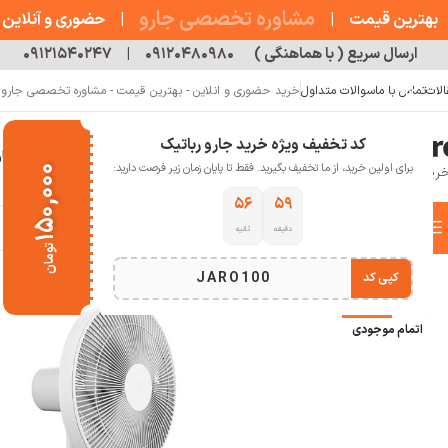
مشاوره تخصصی جارو
بهترین قیمت
|
|
حضوری و آنلاین
ارسال سریع ( با هماهنگی )
۰۹۱۲۰۴۸۰۹۸۰
|
۰۹۱۲۱۵۴۰۲۴۷
الات
تماس با ما
سوالات متداول
خرید حضوری و انلاین - بهترین قیمت - مشاوره تخصصی جارو رب
کد تخفیف ویژه خرید جارو رباتیک
خانه
فروشگاه
جارو رباتیک
مقالات
دربار
برای اولین خرید، از ما تخفیف بگیرید. فقط تا پایان زمان زیر فرصت دارید:
۱۵۰,۰۰۰
۵۵
۵۹
دسته بندی کالاها
دقیقه
ثانیه
خانه
خانه هوشمند
تمیز کننده هوا
پنکه هوشمند
پنکه شارژی شیائومی مدل Smart Standing Fan 2 Pro
تومان
انتخاب دسته بندی
JARO100
کپی کد
-16%
اتمام موجودی