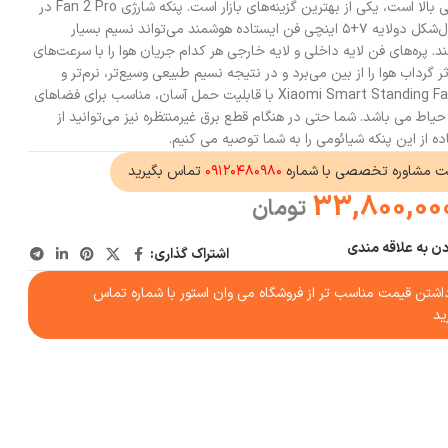
قابل‌حمل و با امکانات مدرن و کارایی بالا است، یکی از بهترین گزینه‌های بازار است. پنکه شارژی Fan 2 Pro در
مقایسه با پره‌های پنکه سنتی، پره بال‌شکل دولایه ۷+۵ اینچی فن ایستاده هوشمند می‌تواند نسیم بسیار
ند. پره‌های فن لایه داخلی و لایه خارجی هر کدام جریان هوا را با سرعت‌های
گرداب هوا را از بین می‌برد و در نتیجه نسیم طبیعی وسیع‌تر، نرم‌تر و
راحت‌تری ایجاد می‌نمایند. Xiaomi Smart Standing Fan 2 Pro با قابلیت حمل آسان، مناسب برای فضاهای
حیاط می باشد. شما حتی در هنگام قطع برق غیرمنتظره نیز می‌توانید از
ه از این پنکه شیائومی را به شما توصیه می کنیم.
ت مشاوره تخصصی با شماره
۰۹۱۲۰۴۸۰۹۸۰
تماس بگیرید
33,800,00
تومان
دن به علاقه مندی
اشتراک گذاری:
شتن قیمت مناسب تر از فروشگاه می وان استور با شماره تماس
ید