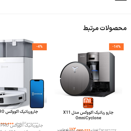
محصولات مرتبط
-4%
-14%
جارورباتیک اکووکس T30C PRO
جارو رباتیک اکووکس مدل X11
OmniCyclone
000,000
92,000,000
تومان
172,000,000
200,000,000
تومان
تومان