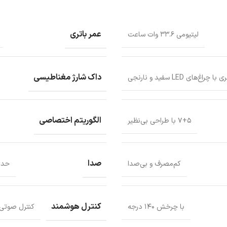
عمر باتری
لیتیومی ۳۳.۶ وات ساعت
داک شارژ مغناطیسی
چراغ‌های LED سفید و نارنجی
الگوریتم اختصاصی
۷+۵ با طراحی بی‌نظیر
صدا
کم‌مصرف و بی‌صدا
حداقل نویز: ۲۸.۱ دسی
کنترل هوشمند
با چرخش ۱۴۰ درجه
کنترل صوتی: سازگ