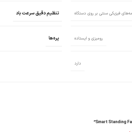
تنظیم دقیق سرعت باد
ه‌های فیزیکی سنتی بر روی دستگاه
دارای باتری داخلی لیتیومی ۳۳.۶ وات ساعتی و طراحی بی‌سیم می باشد که توانسته مح
پره‌ها
رومیزی و ایستاده
فی باتری است. برای حفظ عملکرد باتری، توصیه می‌کنیم وقتی از آن استفاده نمی
ز شارژ کامل می تواند محافظت از باتری را برعهده داشته باشد.
ت زمان آماده به کار طولانی‌تر به وای‌فای متصل نگه دارید.
دارد
ی جستجوی سیگنال، انرژی زیادی مصرف می‌کند. سیگنال در حالت آماده به کار و ا