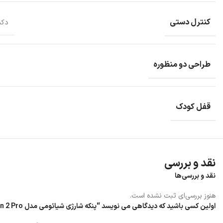
باتری
کنترل دستی
دکم
پنکه شارژی شیائومی مدل
Smart Standing Fan 2 Pro
فراهم نماید.
باتری لیتیوم-یونی داخلی ۳۳.۶ وات‌ساعت و طراحی ولتاژ پایین ۱۲ ولت تضمین می‌کند که حتی در هنگام قطع برق غیرمنتظره نیز می‌توانید از نسیم خنک لذت ببرید.
طراحی دو منظوره
عمر باتری پنکه شارژی Fan 2 Pro تا ۱۸ ساعت در حالت سرعت پایین و ۲.۷ ساعت در حالت سرعت بالا متغیر است.
چراغ نارنجی نشان‌دهنده‌ی سطح پایین باتری و چراغ سفید نشان‌دهنده‌ی سطح کا
پنکه شارژی دارای داک شارژ مغناطیسی می باشد که با قابلیت قطع خودکار پس ا
پس از شارژ کامل باتری، شارژ به طور خودکار متوقف می‌شود. دستگاه را برای مد
قفل کودک
ماژول وای‌فای وقتی در حالت آماده به کار است و به اینترنت متصل نیست، برا
نقد و بررسی
نقد و بررسی‌ها
هنوز بررسی‌ای ثبت نشده است.
اولین کسی باشید که دیدگاهی می نویسد “پنکه شارژی شیائومی مدل Smart Standing Fan 2 Pro”