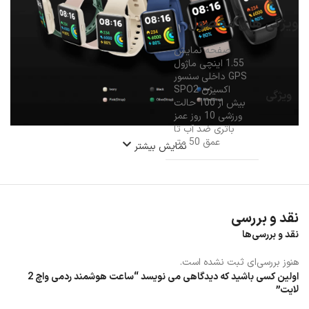
ویژگی های محصول
صفحه نمایش
1.55 اینچی ماژول
GPS داخلی سنسور
اکسیژن SPO2
ویژگی
بیش از 100 حالت
ورزشی 10 روز عمز
باتری ضد آب تا
عمق 50 متر
نمایش بیشتر
نقد و بررسی
نقد و بررسی‌ها
هنوز بررسی‌ای ثبت نشده است.
اولین کسی باشید که دیدگاهی می نویسد “ساعت هوشمند ردمی واچ 2
لایت”