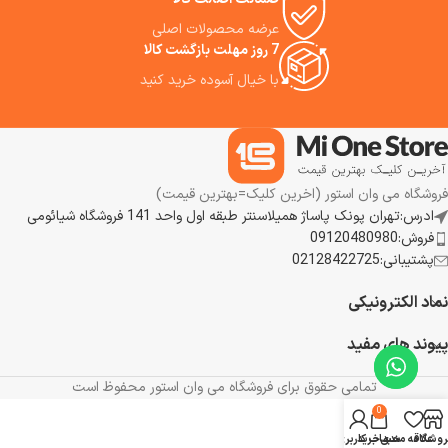
شود، دسته هولدر به صورت خودکار
باز می شود.
عرضه محصولات اصلی
7 روز مهلت بازگشت کالا
با خیال آسوده خرید کنید
فروشگاه می وان استور (اخرین کلیک=بهترین قیمت)
ادرس:تهران پونک پاساژ همیلاسنتر طبقه اول واحد 141 فروشگاه شیائومی
فروش:09120480980
پشتیبانی:02128422725
نماد الکترونیکی
پیوند های مفید
تمامی حقوق برای فروشگاه می وان استور محفوظ است
0
روشگاه
علاقه مندی
سبد خرید
حساب کاربری من