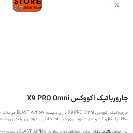
بزرگنمایی تصویر
جارورباتیک اکووکس X9 PRO Omni
۱۶۶۰۰ پاسکال، گرد و غبار عمیق، موی حیوانات خانگی و ذرات ریز را بدون زحمت جمع‌آوری می‌نماید.
این
جارو رباتیک
دارای مکش فوق‌العاده با فناوری BLAST Airflow و قدرت ۱۶۶۰۰ پاسکال می‌باشد.