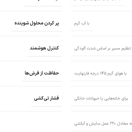
پر کردن محلول شوینده
با آب گرم
کنترل هوشمند
تنظیم مسیر بر اساس شدت آلودگی
حفاظت از فرش‌ها
با هوای گرم ۱۴۵ درجه فارنهایت
ق سه‌ بعدی است که موانع را در لحظه شناسایی و از آنها اجتناب می‌کند. امکان تشخ
مسیر را دارد.
فشار تی‌کشی
برای خانه‌هایی با حیوانات خانگی
جارو رباتیک اکووکس X9 PRO Omni دارای ایستگا
خزن کثیف را خالی کنید.