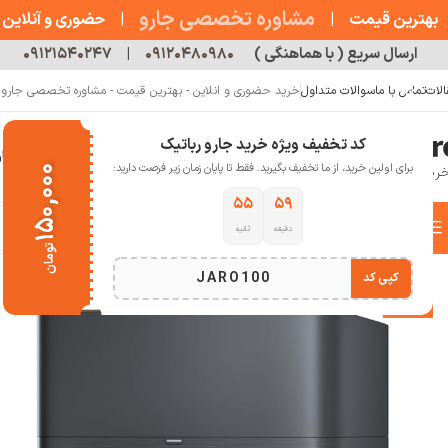
مشاوره تخصصی جارو
بهترین قیمت
|
|
حضوری و آنلاین
ارسال سریع ( با هماهنگی )
۰۹۱۲۰۴۸۰۹۸۰
|
۰۹۱۲۱۵۴۰۲۴۷
الات
تماس با ما
سوالات متداول
خرید حضوری و انلاین - بهترین قیمت - مشاوره تخصصی جارو رب
کد تخفیف ویژه خرید جارو رباتیک
خانه
فروشگاه
جارو رباتیک
مقالات
دربار
برای اولین خرید، از ما تخفیف بگیرید. فقط تا پایان زمان زیر فرصت دارید:
۱۵۰,۰۰۰
۵۳
۵۹
دسته بندی کالاها
دقیقه
ثانیه
خانه
خانه هوشمند
جارو رباتیک
جارو رباتیک اکووکس
جارورباتیک اکووکس X9 PRO Omni
تومان
انتخاب دسته بندی
JARO100
کپی کد
-6%