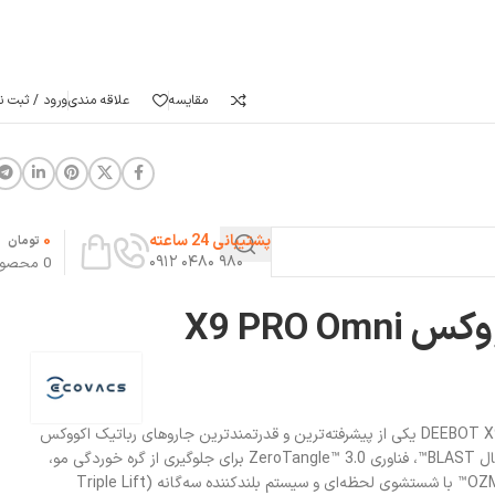
مقایسه
علاقه مندی
ورود / ثبت نا
0
پشتیبانی 24 ساعته
تومان
۹۸۰ ۰۴۸۰ ۰۹۱۲
0
محصو
X9 PRO O
جارو رباتیک اکووکس DEEBOT X9 PRO OMNI یکی از پیشرفته‌ترین و قدرتمندترین جاروهای رباتیک اکووکس
است که با قدرت مکش ۱۶,۶۰۰ پاسکال BLAST™، فناوری ZeroTangle™ 3.0 برای جلوگیری از گره‌ خوردگی مو،
سیستم تی‌کشی غلتکی OZMO ROLLER™ با شستشوی لحظه‌ای و سیستم بلندکننده سه‌گانه (Triple Lift