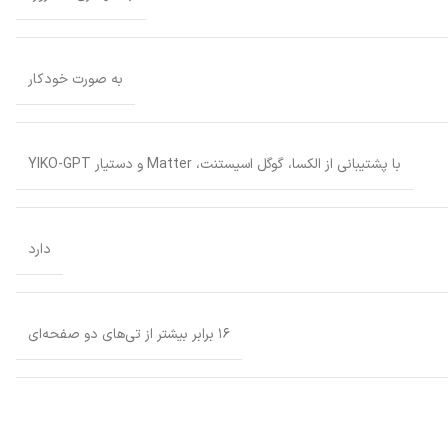
به صورت خودکار
با پشتیبانی از الکسا، گوگل اسیستنت، Matter و دستیار YIKO-GPT
دارد
یص هوشمند آلودگی و تنظیم مسیر بر اساس شدت آن وجود دارد. این ربات دارای
۱۶ برابر بیشتر از تی‌های دو صفحه‌ای
ه هوشمند OMNI با نگهداری ۱۵۰ روزه بدون نیاز به دخالت دست می‌باشد. ایستگاه OMNI، تمام مراحل شارژ، شستشوی تی با آب گرم، خشک‌کردن، و پر کردن محلول شوینده را به صورت