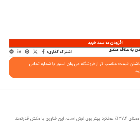
افزودن به سبد خرید
دن به علاقه مندی
اشتراک گذاری:
شتن قیمت مناسب تر از فروشگاه می وان استور با شماره تماس
ید
جارورباتیک اکووکس X9 PRO Omni دارای سیستم BLAST Airflow می‌باشد که جریان هوا را تا ۳۸٪ بیشتر از مدل‌های استاندارد تولید می‌کند و این افزایش به معنای ۱۳۷.۶٪ عملکرد بهتر روی فرش است. این فناوری با مکش قدرتمند