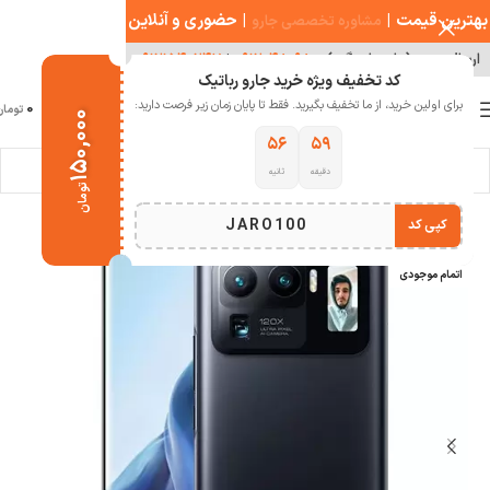
بهترین قیمت
|
|
حضوری و آنلاین
مشاوره تخصصی جارو
ارسال سریع ( با هماهنگی )
۰۹۱۲۰۴۸۰۹۸۰
|
۰۹۱۲۱۵۴۰۲۴۷
کد تخفیف ویژه خرید جارو رباتیک
0
برای اولین خرید، از ما تخفیف بگیرید. فقط تا پایان زمان زیر فرصت دارید:
منو
0
تومان
۱۵۰,۰۰۰
۵۵
۵۹
دقیقه
ثانیه
خانه
تجهیزات شبکه و کامپیوتر
موبایل
تومان
JARO100
کپی کد
-4%
اتمام موجودی