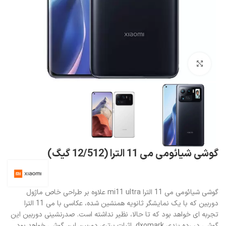
بزرگنمایی تصویر
گوشی شیائومی می 11 الترا (12/512 گیگ)
گوشی شیائومی می 11 الترا mi11 ultra علاوه بر طراحی خاص ماژول
دوربین که با یک نمایشگر ثانویه همنشین شده، عکاسی با می 11 الترا
تجربه ای خواهد بود که تا حالا، نظیر نداشته است. صدرنشینی دوربین این
گوشی در رده بندی dxomark، اثبات برتری دوربین این گوشی خواهد بود.