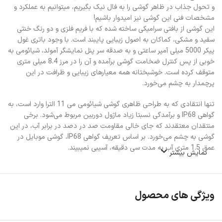
و تحول جذاب در ظاهر گوشی را به فال نیک بگیریم، میتوانیم به عملکرد و
مشخصات فنی این گوشی نیز امیدوار باشیم!
این گوشی از بافتی سرامیکی ساخته شده که با فریم فلزی و دو رنگ خنثی
سفید و مشکی، کماکان به اصول زیبایی پایبند است. با وجود باتری غول
پیکر 5000 میلی آمپر ساعتی و به صدقه سر پنل نمایشگر آمولد، شیائومی به
خوبی از پس کنترل ضخامت گوشی برآمده و آن را در مرز 8.4 میلی متری
متوقف کرده است. خوشبختانه همه معیارهای زیبایی و ظرافت در این
پرچمدار به چشم می‌خورد.
تنها انتقادی که به طراحی ظاهری گوشی شیائومی می 11 الترا وارد است، به
گواهی IP68 و برآمدگی نسبتا زیاد ماژول دوربین مربوط می‌شود. برخی
منتقدان معتقدند که جای خالی مقاومت صد در دصد در برابر آب، در این
گوشی به چشم می‌خورد. بر اساس تعریف گواهی IP68، گوشی موبایل در
عمق 1.5 متری آب به مدت سی دقیقه، آسیبی نمیبیند.
نمایش بیشتر
ویژگی های محصول