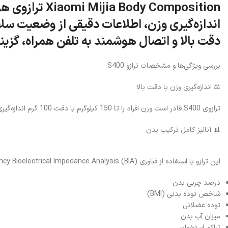
ترازوی هوشم
دقت بالا و اتصال هوشمند به تلفن همراه، گزین
بررسی ویژگی‌ها و مشخصات ترازو S400
⚖️ اندازه‌گیری وزن با دقت بالا
ترازوی S400 قادر است وزن افراد را تا 150 کیلوگرم با دقت 100 گرم اندازه‌گیری کند. این دقت بالا، امکان پیگیری تغییرات جزئی وزن را برای کاربران فراهم می‌کند و برای استفاده روزانه کاملاً مناسب است.
📊 آنالیز کامل ترکیب بدن
این ترازو با استفاده از فناوری Dual-Frequency Bioelectrical Impedance Analysis (BIA)، بیش از 25 شاخص مختلف سلامتی را بررسی می‌کند، از جمله:
درصد چربی بدن
شاخص توده بدنی (BMI)
توده عضلانی
میزان آب بدن
تراکم استخوان