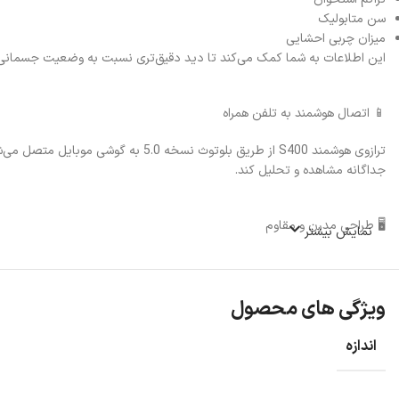
سن متابولیک
میزان چربی احشایی
این اطلاعات به شما کمک می‌کند تا دید دقیق‌تری نسبت به وضعیت جسمانی 
📱 اتصال هوشمند به تلفن همراه
ترازوی هوشمند S400 از طریق بلوتوث
جداگانه مشاهده و تحلیل کند.
🖥️ طراحی مدرن و مقاوم
نمایش بیشتر
بدنه این ترازو از شیشه مقاوم حرارت‌دیده ساخته شده و طراحی مینیمال آن با هر دکوراسیونی هماهنگ است. صفحه‌نمایش 
ویژگی های محصول
اندازه