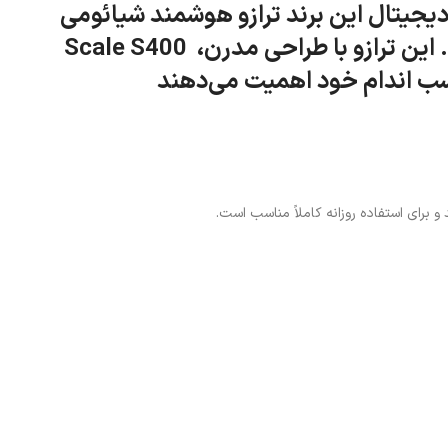
رازو هوشمند شیائومی Xiaomi Mijia Body Composition
Scale S400 اندازه‌گیری وزن، اطلاعات دقیقی از وضعیت سلامتی و ترکیب بدن در اختیار کاربران قرار می‌دهد. این ترازو با طراحی مدرن،
ناسب اندام خود اهمیت می‌دهند