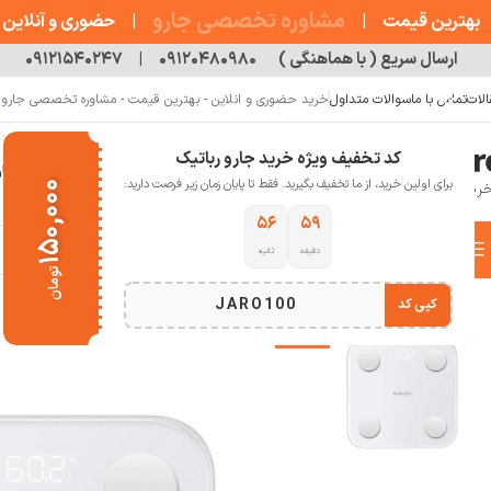
مشاوره تخصصی جارو
بهترین قیمت
|
|
حضوری و آنلاین
ارسال سریع ( با هماهنگی )
۰۹۱۲۰۴۸۰۹۸۰
|
۰۹۱۲۱۵۴۰۲۴۷
الات
تماس با ما
سوالات متداول
خرید حضوری و انلاین - بهترین قیمت - مشاوره تخصصی جارو رب
کد تخفیف ویژه خرید جارو رباتیک
خانه
فروشگاه
جارو رباتیک
مقالات
دربار
برای اولین خرید، از ما تخفیف بگیرید. فقط تا پایان زمان زیر فرصت دارید:
۱۵۰,۰۰۰
۵۵
۵۹
دسته بندی کالاها
دقیقه
ثانیه
خانه
سلامت و تندرستی
ترازو تندرستی
ترازو هوشمند شیائومی Xiaomi Mijia Body Composition Scale S400
تومان
انتخاب دسته بندی
JARO100
کپی کد
-6%