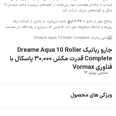
شده و با ساختار هوشمند خود می‌تواند در فضاهای پیچیده مانند مبلمان U
شکل و گوشه‌های باریک حرکت کند.
ارتفاع عبور از مانع تا
۲.۳۶ اینچ
باعث می‌شود به‌ راحتی از آستانه درها،
ریل‌ها و اختلاف سطح‌ها عبور کند، قابلیتی که بسیاری از رقبا فاقد آن هستند.
جارو رباتیک Dreame Aqua 10 Roller
Complete قدرت مکش ۳۰٬۰۰۰ پاسکال با
فناوری Vormax
نمایش بیشتر
یکی از مهم‌ترین ویژگی‌های
جارو رباتیک دریم
مدل Aqua 10 Roller
Complete، بهره‌مندی از موتور قدرتمند با مکش ۳۰٬۰۰۰ پاسکال است. این
قدرت مکش در کنار فناوری Vormax باعث می‌شود:
ویژگی های محصول
گردوغبار عمیق از بین الیاف فرش خارج شود.
ذرات بزرگ بدون مشکل جمع‌آوری شوند.