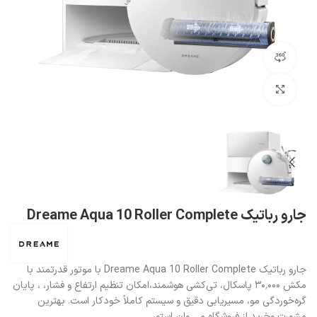
مشاهده 360 درجه
بزرگنمایی تصویر
جارو رباتیک Dreame Aqua 10 Roller Complete
جارو رباتیک Dreame Aqua 10 Roller Complete با موتور قدرتمند با
مکش ۳۰٬۰۰۰ پاسکال، تی‌کشی هوشمند،امکان تنظیم ارتفاع و فشار، ، پایان
گره‌خوردگی مو، مسیریابی دقیق و سیستم کاملاً خودکار است. بهترین
مشورت وخرید از فروشگاه می وان استور.