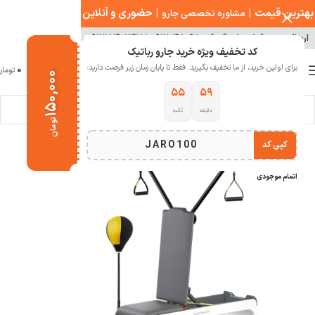
بهترین قیمت
|
|
حضوری و آنلاین
مشاوره تخصصی جارو
ارسال سریع ( با هماهنگی )
۰۹۱۲۰۴۸۰۹۸۰
|
۰۹۱۲۱۵۴۰۲۴۷
کد تخفیف ویژه خرید جارو رباتیک
0
برای اولین خرید، از ما تخفیف بگیرید. فقط تا پایان زمان زیر فرصت دارید:
منو
0
تومان
۱۵۰,۰۰۰
۵۵
۵۹
دقیقه
ثانیه
خانه
سلامت و تندرستی
دستگاه ورزشی
تومان
JARO100
کپی کد
-10%
اتمام موجودی