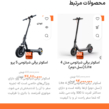
محصولات مرتبط
-46%
-3%
اتمام موجودی
ا
اسکوتر برقی شیائومی مدل 4
اسکوتر برقی شیائومی 5 پرو
Lite (نسل دوم)
87,000,000
تومان
46,870,000
97,000,000
تومان
تومان
اسکوتر برقی شیائومی 5 پرو دارای
94,000,000
تومان
اسکوتر برقی شیائومی مدل 4 Lite
ویژگی‌های خاصی است که تجربه
نحوه ی استفاده
(نسل دوم) ارتقا یافته است و دارای
سفر با آن را لذت‌بخش‌تر می‌ شود،
حداکثر قدرت تا 500 وات می باشد
موتوری قدرتمند با باتری با ظرفیت
نیمکت چند کاره تناسب اندام شیائومی مدل KINGSMITH FBB1C
به راحتی
که شما سفر راحت تر و با کیفیت
بالا دارد. اسکوتر 5 پرو دارای طراحی
تری داشته باشید. اسکوتر برقی 4
از جعبه خارج می شود، بدین ترتیب که نیمکت تناسب اندام از یک سیستم
تاشو که حمل و نقل و نگهداری را
Lite (نسل دوم) دارای سه حالت
آسانتر می‌کند، در ضمن
اتصال هوشمند استفاده می کند که نیاز به پیچ و مهره دست و پا گیر را از