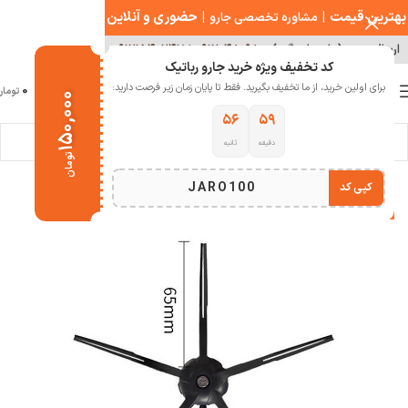
بهترین قیمت
|
|
حضوری و آنلاین
مشاوره تخصصی جارو
ارسال سریع ( با هماهنگی )
۰۹۱۲۰۴۸۰۹۸۰
|
۰۹۱۲۱۵۴۰۲۴۷
کد تخفیف ویژه خرید جارو رباتیک
0
برای اولین خرید، از ما تخفیف بگیرید. فقط تا پایان زمان زیر فرصت دارید:
منو
0
تومان
۱۵۰,۰۰۰
۵۶
۵۹
دقیقه
ثانیه
خانه
لوازم جانبی جارو رباتیک
برس کناری جارو رباتیک
تومان
JARO100
کپی کد
-25%