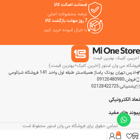
ضمانت اصالت کالا
را به ما توصیه می‌کنیم.
عرضه محصولات اصلی
7 روز مهلت بازگشت کالا
با خیال آسوده خرید کنید
فروشگاه می وان استور (اخرین کلیک=بهترین قیمت)
ادرس:تهران پونک پاساژ همیلاسنتر طبقه اول واحد 141 فروشگاه شیائومی
فروش:09120480980
پشتیبانی:02128422725
نماد الکترونیکی
پیوند های مفید
تمامی حقوق برای فروشگاه می وان استور محفوظ است
0