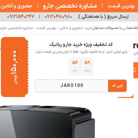
مشاوره تخصصی جارو
بهترین قیمت
|
|
حضوری و آنلاین
ارسال سریع ( با هماهنگی )
۰۹۱۲۰۴۸۰۹۸۰
|
۰۹۱۲۱۵۴۰۲۴۷
الات
تماس با ما
سوالات متداول
خرید حضوری و انلاین - بهترین قیمت - مشاوره تخصصی جارو رب
کد تخفیف ویژه خرید جارو رباتیک
خانه
فروشگاه
جارو رباتیک
مقالات
دربار
برای اولین خرید، از ما تخفیف بگیرید. فقط تا پایان زمان زیر فرصت دارید:
۱۵۰,۰۰۰
۵۵
۵۹
دسته بندی کالاها
دقیقه
ثانیه
خانه
خانه هوشمند
جارو رباتیک
جارو رباتیک روبوراک
جارو رباتیک روبوراک roborock Saros 10R
تومان
انتخاب دسته بندی
JARO100
کپی کد
-34%