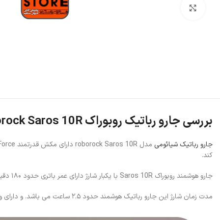
بزرگنمایی تصویر
بررسی جارو رباتیک روبوراک roborock Saros 10R
جارو رباتیک شیائومی
کند.
جارو هوشمند روبوراک Saros 10R با یکبار شارژ دارای عمر باتری حدود ۱۸۰ دقیقه می باشد و منبع تغذیه این باتری، باتری لیتیوم یونی است.
مدت زمان شارژ این جارو رباتیک هوشمند حدود ۲.۵ ساعت می باشد. و دارای ولتاژ ۱۲۰ ولت می باشد.