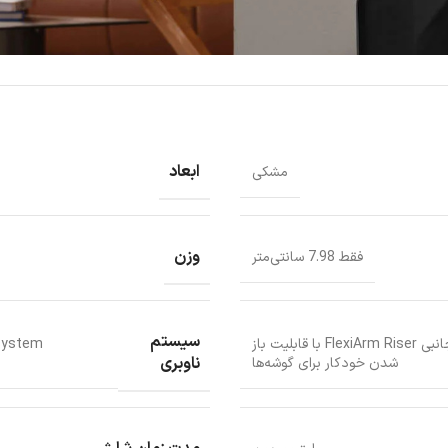
ابعاد
مشکی
وزن
فقط 7.98 سانتی‌متر
سیستم
برس اصلی DuoDivide با طراحی ضد گره خوردگی برس جانبی FlexiArm Riser با قابلیت باز
ناوبری
شدن خودکار برای گوشه‌ها