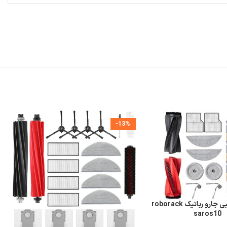
-13%
پک لوازم جانبی جارو رباتیک roborack
saros10