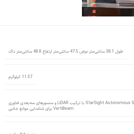
طول 38.1 سانتی‌متر عرض 47.5 سانتی‌متر ارتفاع 48.8 سانتی‌متر داک
11.57 کیلوگرم
StarSight Autonomous System با ترکیب LiDAR و سنسورهای سه‌بعدی فناوری
VertiBeam برای شناسایی موانع جانبی