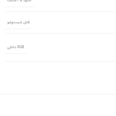
حدود ۲.۵ ساعت
قابل شست‌وشو
RGB داخلی