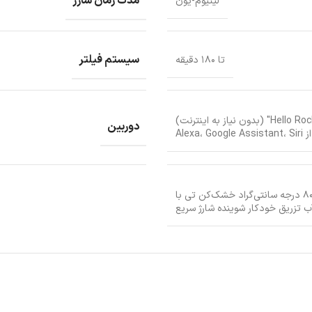
مدت زمان شارژ
لیتیوم-یون
سیستم فیلتر
تا ۱۸۰ دقیقه
اپلیکیشن اختصاصی Roborock دستیار صوتی داخلی "Hello Rocky" (بدون نیاز به اینترنت)
دوربین
Alexa، G
تخلیه خودکار گرد و غبار (تا ۶۰ روز) شستشوی تی با آب داغ ۸۰ درجه سانتی‌گراد خشک‌کن تی با