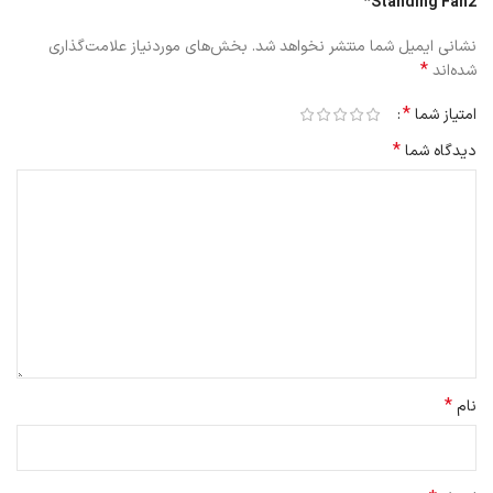
Standing Fan2”
امکانات
نشانی ایمیل شما منتشر نخواهد شد.
بخش‌های موردنیاز علامت‌گذاری
*
شده‌اند
این پنکه هوشمند قابلیت زمان‌بندی ۲۴ ساعته دارد که امکان خاموش/
روشن شدن فن را طبق نیاز شما می تواند فراهم سازد.
*
امتیاز شما
طراحی پنکه ایستاده هوشمند 2 دارای قابلیت چرخش افقی ۱۴۰ درجه و
*
دیدگاه شما
شیب ۳۹ درجه‌ای بالا و پایین می باشد و می‌تواند هوای خنک را به‌صورت
یکنواخت در کل اتاق پخش کند. این ویژگی برای فضاهای بزرگ‌تر یا
خانوادگی بسیار کاربردی است و همه اعضای خانه از نسیم خنک می توانند
بهره‌مند شوند.
*
نام