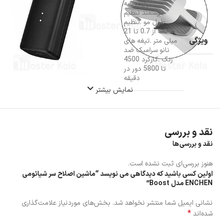
.دارای دکمه
هوشمند تنظیم
طول مو .تنظیم
شانه از 0.7 تا 21
ویژگی
میلی متر .تیغه های
نانو سرامیک ضد
زنگ .کارکرد 4500
تا 5800 دور در
دقیقه
نمایش بیشتر
نقد و بررسی
نقد و بررسی‌ها
هنوز بررسی‌ای ثبت نشده است.
اولین کسی باشید که دیدگاهی می نویسد “ماشین اصلاح سر شیائومی
ENCHEN مدل Boost”
نشانی ایمیل شما منتشر نخواهد شد.
بخش‌های موردنیاز علامت‌گذاری
*
شده‌اند