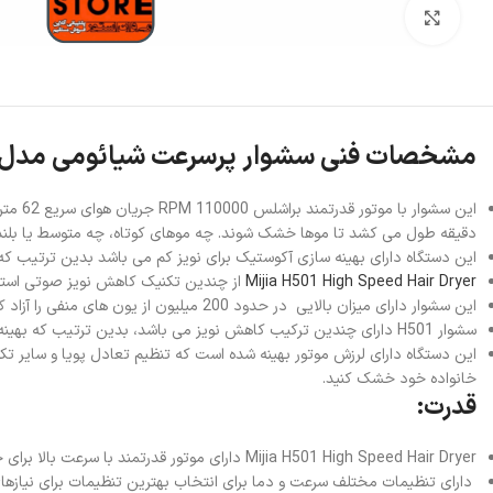
بزرگنمایی تصویر
مشخصات فنی سشوار پرسرعت شیائومی مدل 501
دقیقه طول می کشد تا موها خشک شوند. چه موهای کوتاه، چه متوسط یا بلند داشت
این دستگاه دارای بهینه سازی آکوستیک برای نویز کم می باشد بدین ترتیب ک
Mijia H501 High Speed Hair Dryer
از چندین تکنیک کاهش نویز صوتی استفا
این سشوار دارای میزان بالایی در حدود 200 میلیون از یون های منفی را آزاد کند، موخوره را رام می کند و صافی مو را بهبود می بخشد.
سشوار H501 دارای چندین ترکیب کاهش نویز می باشد، بدین ترتیب که بهینه سازی صوتی برای نویز کم انجام شده است.
این دستگاه دارای لرزش موتور بهینه شده است که تنظیم تعادل پویا و سایر 
خانواده خود خشک کنید.
قدرت:
Mijia H501 High Speed Hair Dryer دارای موتور قدرتمند با سرعت بالا برای خشک کردن موها به سرعت و با کارایی بالا.
دارای تنظیمات مختلف سرعت و دما برای انتخاب بهترین تنظیمات برای نیازها