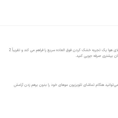
این سشوار با موتور قدرتمند براشلس 110000 RPM جریان هوای سریع 62 متر بر ثانیه ایجاد می کند که به سرعت می تواند موهای شما را خشک کند.سرعت بالای هوا یک تجربه خشک کردن فوق العاده سریع را فراهم می کند و تقریباً 2
مان بیشتری صرفه جویی کنید.
‌توانید هنگام تماشای تلویزیون موهای خود را بدون برهم زدن آرامش