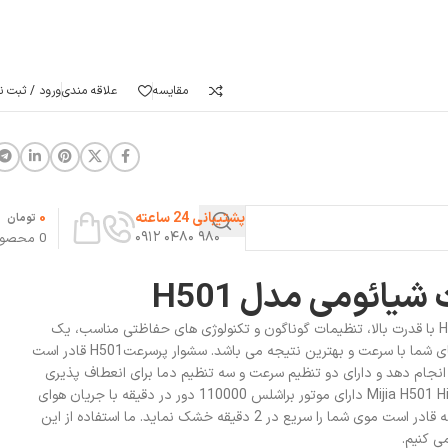
مقایسه
علاقه مندی
ورود / ثبت نا
0
پشتیبانی 24 ساعته
تومان
۹۸۰ ۰۴۸۰ ۰۹۱۲
0
محصو
یائومی مدل H501
سشوار پرسرعت شیائومی مدل H501 با قدرت بالا، تنظیمات گوناگون و تکنولوژی های حفاظتی مناسب، یک
انتخاب عالی برای خشک کردن موهای شما با سرعت و بهترین نتیجه می باشد. سشوار پرسرعتH501 قادر است
 انجام دهد و دارای دو تنظیم سرعت و سه تنظیم دما برای انعطاف پذیری
بیشتر است. Mijia H501 High Speed Hair Dryer دارای موتور براشلس 110000 دور در دقیقه با جریان هوای
قدرتمند 62 متر بر ثانیه می باشد که قادر است موی شما را سریع در 2 دقیقه خشک نماید. ما استفاده از این
ی کنیم.