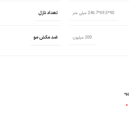
تعداد نازل
90*69.5*246.7 میلی متر
ضد مکش مو
200 میلیون
*