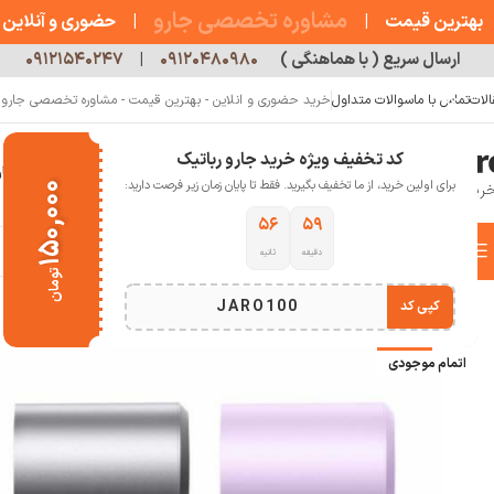
مشاوره تخصصی جارو
بهترین قیمت
|
|
حضوری و آنلاین
ارسال سریع ( با هماهنگی )
۰۹۱۲۰۴۸۰۹۸۰
|
۰۹۱۲۱۵۴۰۲۴۷
الات
تماس با ما
سوالات متداول
خرید حضوری و انلاین - بهترین قیمت - مشاوره تخصصی جارو رب
کد تخفیف ویژه خرید جارو رباتیک
خانه
فروشگاه
جارو رباتیک
مقالات
دربار
برای اولین خرید، از ما تخفیف بگیرید. فقط تا پایان زمان زیر فرصت دارید:
۱۵۰,۰۰۰
۵۵
۵۹
دسته بندی کالاها
دقیقه
ثانیه
خانه
سبک زندگی
سشوار پرسرعت شیائومی مدل H501
تومان
انتخاب دسته بندی
JARO100
کپی کد
-8%
اتمام موجودی