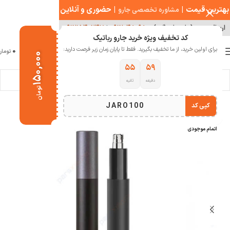
بهترین قیمت
|
|
حضوری و آنلاین
مشاوره تخصصی جارو
ارسال سریع ( با هماهنگی )
۰۹۱۲۰۴۸۰۹۸۰
|
۰۹۱۲۱۵۴۰۲۴۷
کد تخفیف ویژه خرید جارو رباتیک
0
برای اولین خرید، از ما تخفیف بگیرید. فقط تا پایان زمان زیر فرصت دارید:
منو
0
تومان
۱۵۰,۰۰۰
۵۴
۵۹
دقیقه
ثانیه
خانه
سبک زندگی
تومان
JARO100
کپی کد
-31%
اتمام موجودی