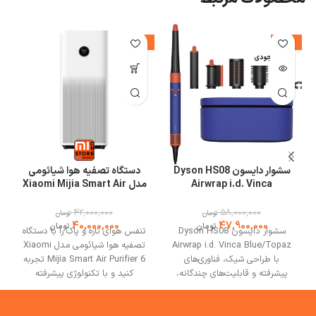
%
-5%
-17%
اتمام موجودی
ا
سشوار دایسون Dyson HS08
دستگاه تصفیه هوا شیائومی
Airwrap i.d. Vinca
مدل Xiaomi Mijia Smart Air
Purifier 6
Blue/Topaz
42,000,000
58,000,000
تومان
تومان
40,000,000
47,900,000
تومان
تومان
سشوار دایسون Dyson HS08
تنفس هوای تازه و پاک را با دستگاه
Airwrap i.d. Vinca Blue/Topaz
تصفیه هوا شیائومی مدل Xiaomi
با طراحی شیک، فناوری‌های
Mijia Smart Air Purifier 6 تجربه
پیشرفته و قابلیت‌های چندگانه،
کنید و با تکنولوژی پیشرفته
یکی از بهترین ابزارهای حالت‌دهی
فیلتراسیون، تضمین می‌کند که
مو محسوب می‌شود. این دستگاه با
هوای خانه‌تان پاک و عاری از
حفظ سلامت موها، کاهش
آلاینده‌های مضر باشد. دستگاه