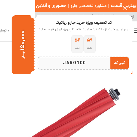
بهترین قیمت
|
|
حضوری و آنلاین
مشاوره تخصصی جارو
ارسال سریع ( با هماهنگی )
۰۹۱۲۰۴۸۰۹۸۰
|
۰۹۱۲۱۵۴۰۲۴۷
کد تخفیف ویژه خرید جارو رباتیک
0
برای اولین خرید، از ما تخفیف بگیرید. فقط تا پایان زمان زیر فرصت دارید:
منو
0
تومان
۱۵۰,۰۰۰
۵۶
۵۹
دقیقه
ثانیه
خانه
خانه هوشمند
جارو رباتیک
تومان
JARO100
کپی کد
-16%