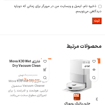
ذخیره نام، ایمیل و وبسایت من در مرورگر برای زمانی که دوباره
دیدگاهی می‌نویسم.
محصولات مرتبط
-7%
-13%
جارو شارژی Mova K30 Wet
%
Dry Vacuum Cleaner
اتمام موجودی
80,000,000
تومان
70,000,000
تومان
جارو شارژی Mova K30 Wet Dry
Vacuum Cleaner محصول
ترکیبی، هوشمند و قدرتمند را برای
تمیزکاری سطوح سخت می‌باشد.
جارو شارژی K30 دارای طراحی
جارو رباتیک روبوراک
مدرن، قدرت مکش بالا و قابلیت