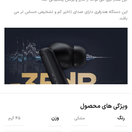
این دستگاه هندزفری دارای صدای تاخیر کم و تشخیص حساس تر می
باشد.
نمایش بیشتر
ویژگی های محصول
رنگ
وزن
مشکی
۴۵ گرم
هندزفری بلوتوث هایلو با بلوتوث 5.2، اتصال پایدارتر و روان تری را به شما