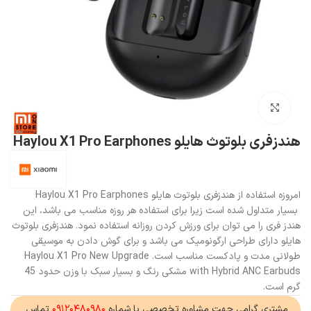
بزرگنمایی تصویر
هندزفری بلوتوث هایلو Haylou X1 Pro Earphones
امروزه استفاده از هندزفری بلوتوث هایلو Haylou X1 Pro Earphones
بسیار متداول شده است زیرا برای استفاده هر روزه مناسب می باشد، این
هندز فری را می توان برای ورزش کردن روزانه استفاده نمود. هندزفری بلوتوث
هایلو دارای طراحی ارگونومیک می باشد و برای گوش دادن به موسیقی
طولانی مدت و پادکست مناسب است. Haylou X1 Pro New Upgrade
with Hybrid ANC Earbuds مشکی رنگ و بسیار سبک با وزن حدود 45
گرم است.
مشتری گرامی جهت مشاوره تخصصی با شماره
۰۹۱۲۰۴۸۰۹۸۰
تماس