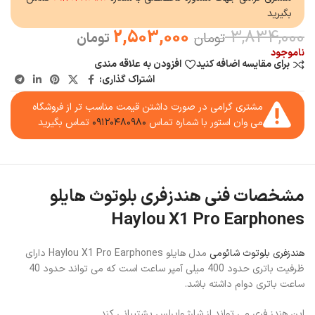
بگیرید
2,503,000
3,834,000
تومان
تومان
ناموجود
برای مقایسه اضافه کنید
افزودن به علاقه مندی
اشتراک گذاری:
مشتری گرامی در صورت داشتن قیمت مناسب تر از فروشگاه
می وان استور با شماره تماس
۰۹۱۲۰۴۸۰۹۸۰
تماس بگیرید
مشخصات فنی هندزفری بلوتوث هایلو
Haylou X1 Pro Earphones
هندزفری بلوتوث شائومی
مدل هایلو Haylou X1 Pro Earphones دارای
ظرفیت باتری حدود 400 میلی آمپر ساعت است که می تواند حدود 40
ساعت باتری دوام داشته باشد.
این هندز فری می تواند از شارژ وایرلس پشتیبانی کند.