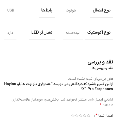
نوع اتصال
رابط‌ها
بلوتوث
USB
نوع آکوستیک
نشان‌گر LED
نیمه‌بسته
دارد
انواع مود ها
نقد و بررسی
هندزفری بلوتوث هایلو Haylou X1 Pro Earphones دارای سه مود می
باشد:
نقد و بررسی‌ها
هنوز بررسی‌ای ثبت نشده است.
Noise cancellation: برای مترو و خیابان ها و مراکز خرید شلوغ کارآرایی
اولین کسی باشید که دیدگاهی می نویسد “هندزفری بلوتوث هایلو Haylou
دارد که باعث کاهش صدای مزاحم در محیط خیلی شلوغ می شود.
X1 Pro Earphones”
Transparent: برای مواقعی کاربرد دارد که شما محیط کاملا ساکت و آرام
نشانی ایمیل شما منتشر نخواهد شد.
بخش‌های موردنیاز علامت‌گذاری
اختیاج دارید مثلا در دیدارها و محل کار یا کنفرانس ها ، محاصبه های
*
شده‌اند
کاری
*
امتیاز شما