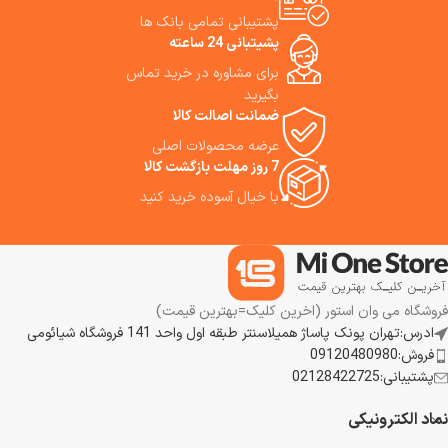
لذت ببرید!
نظافت خانه‌تان را به سطحی جدید
پشتیبانی تمامی بانک ها
برسانید!
پشیتبانی 24 ساعته
برای مشاوره در خرید تماس
بگیرید
ضمانت اصالت کالا
عرضه محصولات اصلی
7 روز مهلت بازگشت کالا
با خیال آسوده خرید کنید
فروشگاه می وان استور (اخرین کلیک=بهترین قیمت)
ادرس:تهران پونک پاساژ همیلاسنتر طبقه اول واحد 141 فروشگاه شیائومی
فروش:09120480980
پشتیبانی:02128422725
نماد الکترونیکی