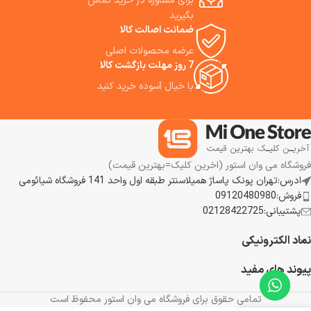
برای مشاوره در خرید تماس
بگیرید
ضمانت اصالت کالا
عرضه محصولات اصلی
7 روز مهلت بازگشت کالا
با خیال آسوده خرید کنید
فروشگاه می وان استور (اخرین کلیک=بهترین قیمت)
ادرس:تهران پونک پاساژ همیلاسنتر طبقه اول واحد 141 فروشگاه شیائومی
فروش:09120480980
پشتیبانی:02128422725
نماد الکترونیکی
پیوند های مفید
تمامی حقوق برای فروشگاه می وان استور محفوظ است