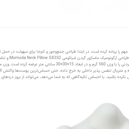
لش و ماساژور گردن شیائومی SX332، دو فاکتور بسیار مهم را پیاده کرده است. در ابتدا طراحی جمع‌وجور و 
Momoda Neck Pillow SX3 و تناسب بی‌نقص آن با آناتومی گردن است.
شیائومی با استفاده از متریال بهداشتی و سازگار با سلامت پوست، این بالش
 و متریال تنفس پذیر داخلی به خرج داده، حتی حساس‌ترین پوست‌ها واکنش آلرژ
ل نکرده باشید، با احساس تکیه‌گاهی که به شما می‌دهد، می‌تواند از بروز دردهای 