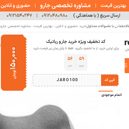
مشاوره تخصصی جارو
بهترین قیمت
|
|
حضوری و آنلاین
ارسال سریع ( با هماهنگی )
۰۹۱۲۰۴۸۰۹۸۰
|
۰۹۱۲۱۵۴۰۲۴۷
الات
تماس با ما
سوالات متداول
خرید حضوری و انلاین - بهترین قیمت - مشاوره تخصصی جارو رب
کد تخفیف ویژه خرید جارو رباتیک
خانه
فروشگاه
جارو رباتیک
مقالات
دربار
برای اولین خرید، از ما تخفیف بگیرید. فقط تا پایان زمان زیر فرصت دارید:
۱۵۰,۰۰۰
۵۴
۵۹
دسته بندی کالاها
دقیقه
ثانیه
خانه
سلامت و تندرستی
بالش طبی
بالش و ماساژور گردن شیائومی SX332
تومان
انتخاب دسته بندی
JARO100
کپی کد
-11%
اتمام موجودی