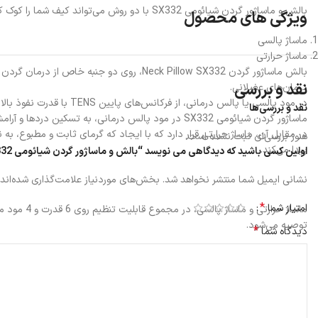
بالش و ماساژور گردن شیائومی SX332 با دو روش می‌تواند کیف شما را کوک کند تا از خرید خود راضی باشید:
ویژگی های محصول
ماساژ پالسی
ماساژ حرارتی
بالش ماساژور گردن Neck Pillow SX332، رو
نقد و بررسی
درمان‌های عضلانی.
در مود پالسی یا پالس د
نقد و بررسی‌ها
ماساژور گردن شیائومی SX332 در مود پالس درمانی، به تسکین دردها و آرامش شما کمک خواهد کرد.
در مقابل آن، ماساژ حرارتی قرار دارد که با ایجاد که گرمای ثابت و مطبوع، ب
هنوز بررسی‌ای ثبت نشده است.
پیدا می‌کند.
اولین کسی باشید که دیدگاهی می نویسد “بالش و ماساژور گردن شیائومی SX332”
نشانی ایمیل شما منتشر نخواهد شد.
بخش‌های موردنیاز علامت‌گذاری شده‌اند
*
امتیاز شما
توصیه می‌شود.
*
دیدگاه شما