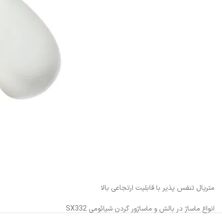
متریال تنفس پذیر با قابلیت ارتجاعی بالا
انواع ماساژ در بالش و ماساژور گردن شیائومی SX332