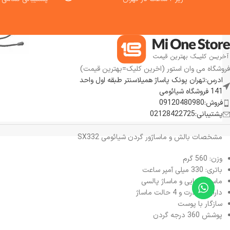
شرایط پیچیده جاده ایی دارند بسیار
اتصال به اپلیکیشن که 
مناسب است. HIMO ZB20 MAX
اطلاعات مربوط به سرعت،
Folding Electric Bike دارای بافت
شده و وضعیت باتری را به
بدنه با کیفیت بالا، قدرت قدرتمند،
دهد. ما استفاده از این ا
نماد الکترونیکی
لاستیک های چاق و میرایی چنگال جلو
هوشمند را به شما پیشنها
می باشد که همچنین ویژگی های
مقرون به صرفه، راحتی، ظاهر و سبک
فروشگاه می وان استور (اخرین کلیک=بهترین قیمت)
منحصر به فرد و جذاب دارد. ما استفاده
ادرس:تهران پونک پاساژ همیلاسنتر طبقه اول واحد
از این دوچرخه برقی تاشو ساحلی را به
141 فروشگاه شیائومی
شما پیشنهاد می کنیم.
فروش:09120480980
پشتیبانی:02128422725
مشخصات بالش و ماساژور گردن شیائومی SX332
وزن: 560 گرم
باتری: 330 میلی آمپر ساعت
ماساژ گرمایی و ماساژ پالسی
دارای 6 قدرت و 4 حالت ماساژ
سازگار با پوست
پوشش 360 درجه گردن