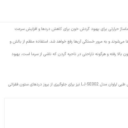
ضلات و دیگری ماساژ حرارتی برای بهبود گردش خون برای کاهش دردها و افزایش سرعت
رتیب، عضلات از استرس رها می‌شوند و به مرور خستگی آن‌ها رفع خواهد شد. استفاده منظم از بالش و
بالا رفته و هرگونه ناراحتی در ناحیه گردن که ناشی از سرما است، بهبود
ماساژ حرارتی و ماساژ پالسی، در مجموع قابلیت تنظیم روی 6 قدرت و 4 مود ماساژ را دارا می‌باشند. در کنار این محصول، خرید یک زیر نشیمنی مانند زیرنشیمنی طبی لراوان مدل LJ-SE002 نیز برای جلوگیری از بروز دردهای ستون فقراتی