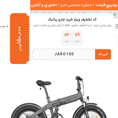
بهترین قیمت
|
|
حضوری و آنلاین
مشاوره تخصصی جارو
ارسال سریع ( با هماهنگی )
۰۹۱۲۰۴۸۰۹۸۰
|
۰۹۱۲۱۵۴۰۲۴۷
کد تخفیف ویژه خرید جارو رباتیک
0
برای اولین خرید، از ما تخفیف بگیرید. فقط تا پایان زمان زیر فرصت دارید:
منو
0
تومان
۱۵۰,۰۰۰
۵۵
۵۹
دقیقه
ثانیه
خانه
سلامت و تندرستی
اسکوتر شیائومی
تومان
JARO100
کپی کد
اتمام موجودی