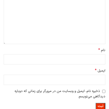
ویژگی های تایر
HIMO ZB20 MAX به دلیل داشتن تایر های پهن، گزینه‌ای مناسب برای
ماجراجویی در مسیرهای آفرود تبدیل شده است.
دوچرخه برقی تاشو Himo ZB20 دارای تایرهای پهن 4 اینچی و چرخ‌های 20
اینچی است که می تواند پایداری و تعادل مناسبی را در مسیرهای مختلف
ارائه دهند.
تایرهای پهن 4 اینچی
دوچرخه برقی تاشو Himo ZB20
، چسبندگی و
پایداری بالایی را در مسیرهای ناهموار مانند شن، گل و برف فراهم می‌کند.
*
نام
*
ایمیل
ذخیره نام، ایمیل و وبسایت من در مرورگر برای زمانی که دوباره
دیدگاهی می‌نویسم.