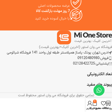
حدود ۶ درصد باتری را شارژ می‌کند،
عرضه محصولات اصلی
باعث شده‌اند جارو رباتیک اکووکس
7 روز مهلت بازگشت کالا
x11 با کمترین نیاز به دخالت کاربر،
با خیال آسوده خرید کنید
همیشه آماده نظافت باشد و
تجربه‌ای سریع، هوشمند و کاملاً
ا
خودکار را در اختیار شما قرار دهد.
فروشگاه می وان استور (اخرین کلیک=بهترین قیمت)
ادرس:تهران پونک پاساژ همیلاسنتر طبقه اول واحد 141 فروشگاه شیائومی
فروش:09120480980
پشتیبانی:02128422725
نماد الکترونیکی
پیوند های مفید
تمامی حقوق برای فروشگاه می وان استور محفوظ است
0
روشگاه
علاقه مندی
سبد خرید
حساب کاربری من