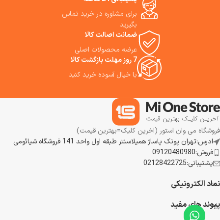
برای مشاوره در خرید تماس
بگیرید
ضمانت اصالت کالا
عرضه محصولات اصلی
7 روز مهلت بازگشت کالا
با خیال آسوده خرید کنید
فروشگاه می وان استور (اخرین کلیک=بهترین قیمت)
ادرس:تهران پونک پاساژ همیلاسنتر طبقه اول واحد 141 فروشگاه شیائومی
فروش:09120480980
پشتیبانی:02128422725
نماد الکترونیکی
پیوند های مفید