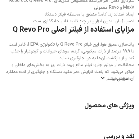
سازگاری کامل: طراحی‌شده مخصوص مدل‌های Roborock Q Revo Pro،
MaxV و Revo معمولی
ابعاد استاندارد: کاملاً منطبق با محفظه فیلتر دستگاه
نصب آسان: بدون ابزار و در چند ثانیه قابل جایگذاری است
مزایای استفاده از فیلتر اصلی Q Revo Pro
پاک‌سازی عمیق هوا: این فیلتر Q Revo Pro با تکنولوژی HEPA، قادر است
تا ۹۹.۹ درصد از ذرات میکرونی، گرده، موهای حیوانات و گردوغبار را جذب
کند و از بازگشت آن‌ها به هوا جلوگیری نماید.
محافظت از موتور جارو: فیلتر مانع ورود ذرات ریز به بخش‌های داخلی و
موتور می‌شود که باعث افزایش عمر مفید دستگاه و جلوگیری از افت عملکرد
آن خواهد شد.
نمایش بیشتر
شستشوی آسان و مقرون‌به‌صرفه: فیلترهای قابل شستشو نه‌تنها دوستدار
محیط‌زیست هستند، بلکه تا چندین بار قابل استفاده‌اند و نیاز به تعویض
زودهنگام ندارند.
ویژگی های محصول
کاهش آلرژی و آلودگی هوا: وجود فیلتر Q Revo Pro قوی به‌خصوص برای
افراد حساس یا دارای آلرژی، به کاهش علائم تنفسی و حفظ کیفیت هوای
محیط کمک می‌کند.
سازگاری با چند مدل: این فیلتر Q Revo Pro نه تنها برای Roborock Q
Revo Pro طراحی شده، بلکه با مدل‌های Revo معمولی و MaxV نیز کاملاً
نقد و بررسی