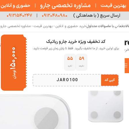
مشاوره تخصصی جارو
بهترین قیمت
|
|
حضوری و آنلاین
ارسال سریع ( با هماهنگی )
۰۹۱۲۰۴۸۰۹۸۰
|
۰۹۱۲۱۵۴۰۲۴۷
الات
تماس با ما
سوالات متداول
خرید حضوری و انلاین - بهترین قیمت - مشاوره تخصصی جارو رب
کد تخفیف ویژه خرید جارو رباتیک
خانه
فروشگاه
جارو رباتیک
مقالات
دربار
برای اولین خرید، از ما تخفیف بگیرید. فقط تا پایان زمان زیر فرصت دارید:
۱۵۰,۰۰۰
۵۴
۵۹
دسته بندی کالاها
دقیقه
ثانیه
خانه
سلامت و تندرستی
ترازو تندرستی
ترازوی هوشمند شیائومی مدل XMTZC05HM
تومان
انتخاب دسته بندی
JARO100
کپی کد
اتمام موجودی