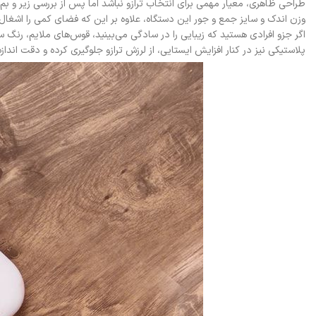
طراحی ظاهری، معیار مهمی برای انتخاب ترازو نباشد اما پس از بررسی زیر و بم ترازوی هوشمند شیائومی مدل XMTZC05HM، طراحی استاندارد 
وزن اندک و سایز جمع و جور این دستگاه، علاوه بر این که فضای کمی را اشغا
پلاستیکی نیز در کنار افزایش ایستایی، از لرزش ترازو جلوگیری کرده و دقت انداز