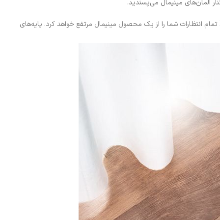
اگر جزو افرادی هستید که زیبایی را در سادگی می‌بینید، قوس‌های ملایم، رنگ سفید، شیشه شفاف و نمایشگر LED ترازوی هوشمند شیائومی مدل XMTZC05HM تمام انتظارات شما را از یک محصول مینیمال مرتفع خواهد کرد. پایه‌های