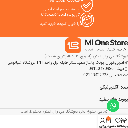
ضمانت اصالت کالا
عرضه محصولات اصلی
7 روز مهلت بازگشت کالا
با خیال آسوده خرید کنید
فروشگاه می وان استور (اخرین کلیک=بهترین قیمت)
ادرس:تهران پونک پاساژ همیلاسنتر طبقه اول واحد 141 فروشگاه شیائومی
فروش:09120480980
پشتیبانی:02128422725
نماد الکترونیکی
پیوند های مفید
تمامی حقوق برای فروشگاه می وان استور محفوظ است
0
روشگاه
علاقه مندی
سبد خرید
حساب کاربری من