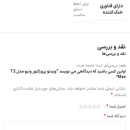
ونبو T2 Max دارای روشنایی 700 انسی لومن است.
برای حفظ
دارای فناوری
این
دستگاه T2 Max
دارای پخش تصاویر با کیفیت Full HD 1080p می
دمای
خنک‌کننده
مناسب
باشد همچنین پشتیبانی از فرمت‌های تصویری محبوب مانند H.264،
H.265، VP9 را نیز داراست.
ونبو T2 Max دارای قابلیت نمایش تصاویر بزرگ تا اندازه 150 اینچ است.
این پروژکتور T2 Max دارای افزایش چشمگیر 80 درصدی در روشنایی
نسبت به مدل قبلی خود است.
نقد و بررسی
نقد و بررسی‌ها
هنوز بررسی‌ای ثبت نشده است.
اولین کسی باشید که دیدگاهی می نویسد “ویدئو پروژکتور ونبو مدل T2
Max”
نشانی ایمیل شما منتشر نخواهد شد.
بخش‌های موردنیاز علامت‌گذاری
*
شده‌اند
*
امتیاز شما
*
دیدگاه شما