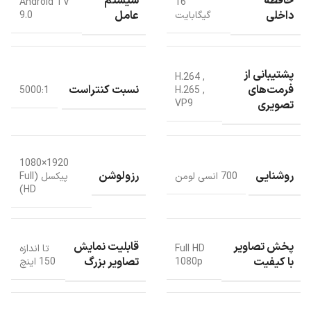
حافظه
سیستم
Android TV
16
داخلی
عامل
گیگابایت
9.0
پشتیبانی از
H.264
,
فرمت‌های
نسبت کنتراست
5000:1
H.265
,
VP9
تصویری
1920×1080
روشنایی
رزولوشن
700 انسی لومن
پیکسل (Full
HD)
پخش تصاویر
قابلیت نمایش
Full HD
تا اندازه
با کیفیت
تصاویر بزرگ
1080p
150 اینچ
ویژگی های تصویر