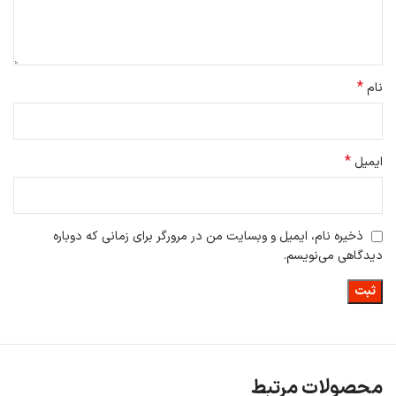
*
نام
مشخصات ظاهری
*
ایمیل
هواپز شیائومی 4 لیتری پرو دارای پنجره شفاف سه لایه با عایق حرارت است
در نتیجه شما برای بررسی مواد غذایی نیازی و مشاهده پخت غذای تان
احتیاجی به بیرون کشیدن سبد سرخ کن هواپز ندارید و می توانید از پشت
شیشه مراحل پخت را مشاهده نماید.
ذخیره نام، ایمیل و وبسایت من در مرورگر برای زمانی که دوباره
دیدگاهی می‌نویسم.
محصولات مرتبط