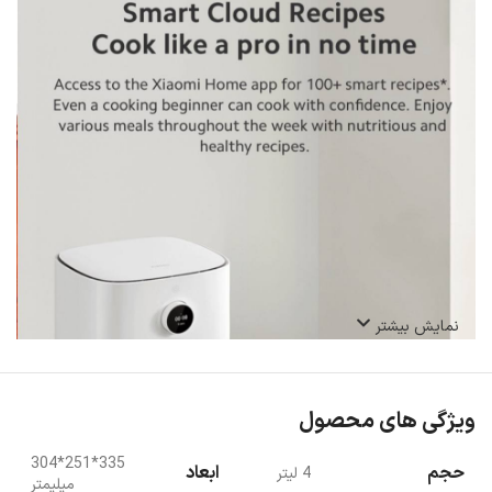
نمایش بیشتر
ویژگی های محصول
335*251*304
حجم
ابعاد
4 لیتر
میلیمتر