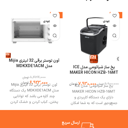
%
-18%
-20%
اتمام موجودی
اتمام موجودی
آون توستر برقی 32 لیتری Mijia
مدل MDKXDE1ACM
یخ ساز شیائومی مدل ICE
MAKER HICON HZB-16MT
8,434,000
تومان
6,923,000
تومان
7,930,000
9,900,000
تومان
آون توستر برقی 32 لیتری Mijia
تومان
یخ ساز شیائومی مدل ICE
مدل MDKXDE1ACM یک دستگاه
MAKER HICON HZB-16MT
چند کاره می باشد که توانایی
دارای یک دستگاه کاربردی و
پختن، کباب کردن و خشک کردن
جمع‌وجور است که به شما امکان
انواع مواد غذایی را دارد. فر برقی
می‌دهد در هر مکانی، از آشپزخانه
MDKXDE1ACM دارای فن داخلی
خانه تان گرفته تا کمپینگ، بتوانید
است که می تواند هوای گرم را به
به‌سرعت یخ تهیه کنید. یخ‌ساز
ارسال سریع
خوبی در داخل آون به جریان
Hicon HZB-16MT با طراحی زیبا