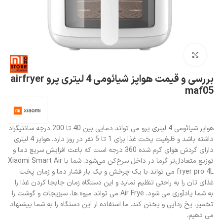
بزرگنمایی تصویر
بررسی و قیمت هواپز شیائومی 4 لیتری پرو airfryer
maf05
هواپز شیائومی 4 لیتری پرو می تواند دمایی بین 40 تا 200 درجه سانتیگراد
داشته باشد و ظرفیت پخت غذا برای 1 تا 5 نفر در روز دارد. هواپز 4 لیتری
دارای گردش هوای گرم شده 360 درجه است که باعث افزایش سریع دما و
توزیع متعادل‌تر گرما در داخل سرخ‌کن می‌شود. شما با Xiaomi Smart Air
fryer pro 4L می تواند با یک چرخش و یک بار فشار دما و زمان پخت
غذای تان را به راحتی تنظیم نماید و این دستگاه زمان جابجا کردن غذا را
به شما یادآوری می شود. Air Frye می تواند میوه ها، سبزیجات و گوشت را
تخمیر، یخ زدایی و پختن کند. ما استفاده از این دستگاه را به شما پیشنهاد
می دهیم.