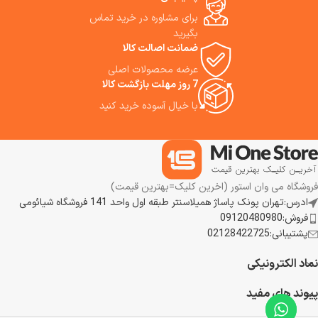
برای مشاوره در خرید تماس
بگیرید
ضمانت اصالت کالا
عرضه محصولات اصلی
7 روز مهلت بازگشت کالا
م
با خیال آسوده خرید کنید
فروشگاه می وان استور (اخرین کلیک=بهترین قیمت)
ادرس:تهران پونک پاساژ همیلاسنتر طبقه اول واحد 141 فروشگاه شیائومی
فروش:09120480980
پشتیبانی:02128422725
نماد الکترونیکی
پیوند های مفید