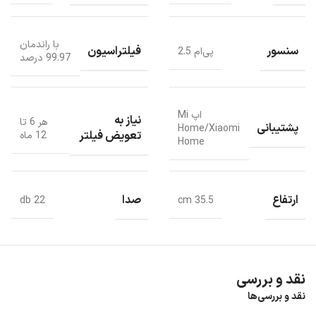
با راندمان
سنسور
فیلتراسیون
پی‌ام 2.5
99.97 درصد
ویژگی ها
دستگاه تصفیه کننده هوا برای اتاق خواب، اتاق خواب کودک مناسب است و
می تواند هوای تازه وارد فضا کند و خستگی را از بین می برد و همچنین از
اپ Mi
نیاز به
هر 6 تا
پشتیبانی
Home/Xiaomi
سلامت تنفسی کودکان و نوزادان محافظت می کند.
تعویض فیلتر
12 ماه
Home
شما با استفاده از این دستگاه تصفیه کننده هوا 4Compact می توانید
هوای تازه وارد اتاق کارتان کنید و در فضایی بی سر و صدا به کار خود
بپردازید و کارایی خود را افزایش دهید.
ارتفاع
صدا
db 22
cm 35.5
نقد و بررسی
نقد و بررسی‌ها