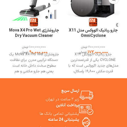
سرعت تصفیه سنسور ذرات معلق را انجام دهد.
جارو رباتیک اکووکس مدل X11
جاروشارژی Mova X4 Pro Wet
Dry Vacuum Cleaner
OmniCyclone
100,000,000
200,000,000
تومان
تومان
90,000,000
172,000,000
تومان
تومان
جارو رباتیک اکووکس X11
جاروشارژی Mova X4 Pro Wet یک
CYCLONE یکی از قدرتمندترین
دستگاه ترکیبی مدرن برای نظافت
مدل‌های جدید اکووکس است که با
سطوح سخت داخل خانه است.
قدرت مکش ۱۹,۸۰۰ پاسکال،
یعنی هم جارو مکشی و هم
نظافتی عمیق و مؤثر را روی انواع
زمین‌شویی مرطوب را با هم انجام
سطوح از سرامیک و پارکت گرفته تا
می‌دهد. جاروشارژی X4 Pro با
فرش انجام می‌دهد. اکووکس x11
ویژگی‌هایی فراتر از یک جاروبرقی
ارسال سریع
cyclone با عملکرد دوگانه
ساده ساخته شده است، تا مناسب
زیر ۲ ساعت در تهران
جاروکشی و تی‌کشی، فناوری هوش
خانه‌های امروزی با نیاز به تمیزکاری
پرداخت آنلاین
مصنوعی AIVI 3.0 و سیستم ناوبری
دقیق، سریع و راحت باشد.
LiDAR، موانع را با دقت بالا
ویژگی‌های برجسته X4 Pro Wet
پشتیبانی تمامی بانک ها
تشخیص داده و بصورت هوشمند
Dry Vacuum Cleaner باعث
پشیتبانی 24 ساعته
بهترین مسیر نظافت را انتخاب
می‌شوند که برای کسانی که دنبال