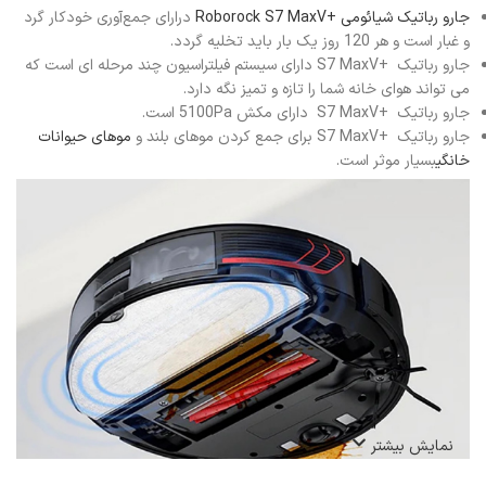
جارو رباتیک شیائومی +Roborock S7 MaxV
درارای جمع‌آوری خودکار گرد
و غبار است و هر 120 روز یک بار باید تخلیه گردد.
جارو رباتیک +S7 MaxV دارای سیستم فیلتراسیون چند مرحله ای است که
می تواند هوای خانه شما را تازه و تمیز نگه دارد.
جارو رباتیک +S7 MaxV دارای مکش 5100Pa است.
جارو رباتیک +S7 MaxV برای جمع کردن موهای بلند و
موهای حیوانات
خانگی
بسیار موثر است.
نمایش بیشتر