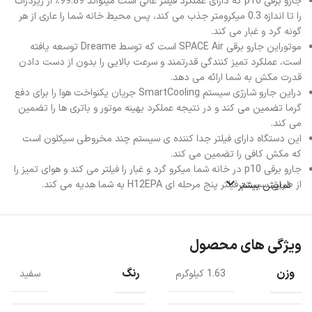
جارو برقی p10 که دارای عملکرد فیلتر عالی است میتواند 99.89٪ از ریزذرات
را تا اندازه 0.3 میکرومتر جذب می کند، پس محیط خانه شما را عاری از هر
گونه گرد و غبار می کند.
موتوراین جارو برقی SPACE Air است که توسط Dreame توسعه یافته
است، عملکرد تمیز کنندگی قدرتمند و سرعت بالایی را بدون از دست دادن
قدرت مکش به شما ارائه می دهد.
دراین جارو شارژی سیستم SmartCooling جریان یکنواخت هوا را برای دفع
گرما تضمین می کند و در نتیجه عملکرد بهینه موتور و باتری ها را تضمین
می کند.
این دستگاه دارای فیلتر جدا کننده ی سیستم چند مخروطی سیکلون است
که مکش کافی را تضمین می کند.
جارو برقی p10 در خانه شما میکرو گرد و غبار را فیلتر می کند و هوای تمیز را
از طریق سیستم فیلتر پنج مرحله ای H12EPA به شما هدیه می کند.
نمایش بیشتر
ویژگی های محصول
وزن
رنگ
1.63 کیلوگرم
سفید