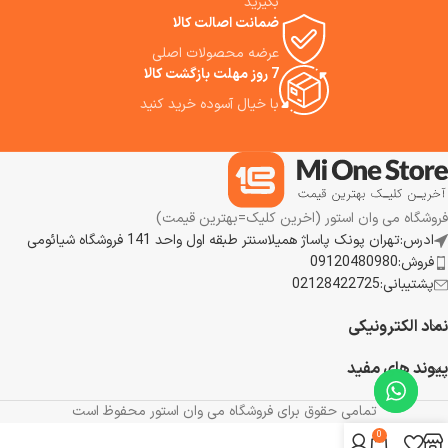
بگیرید
خودکار پدها با آب داغ و فناوری
ضمانت اصالت کالا
شارژ سریع که تنها در ۳ دقیقه
حدود ۶ درصد باتری را شارژ می‌کند،
عرضه محصولات اصلی
باعث شده‌اند جارو رباتیک اکووکس
7 روز مهلت بازگشت کالا
x11 با کمترین نیاز به دخالت کاربر،
با خیال آسوده خرید کنید
همیشه آماده نظافت باشد و
تجربه‌ای سریع، هوشمند و کاملاً
خودکار را در اختیار شما قرار دهد.
فروشگاه می وان استور (اخرین کلیک=بهترین قیمت)
ادرس:تهران پونک پاساژ همیلاسنتر طبقه اول واحد 141 فروشگاه شیائومی
فروش:09120480980
پشتیبانی:02128422725
نماد الکترونیکی
پیوند های مفید
تمامی حقوق برای فروشگاه می وان استور محفوظ است
0