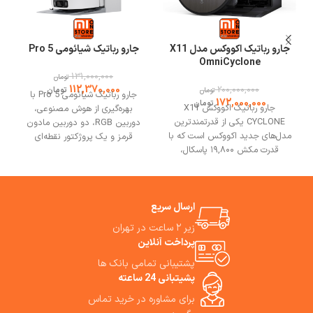
جارو رباتیک اکووکس مدل X11
جارو رباتیک شیائومی 5 Pro
OmniCyclone
131,000,000
تومان
112,370,000
200,000,000
تومان
تومان
جارو رباتیک شیائومی 5 Pro با
172,000,000
تومان
جارو رباتیک اکووکس X11
بهره‌گیری از هوش مصنوعی،
CYCLONE یکی از قدرتمندترین
دوربین RGB، دو دوربین مادون
مدل‌های جدید اکووکس است که با
قرمز و یک پروژکتور نقطه‌ای
قدرت مکش ۱۹,۸۰۰ پاسکال،
سه‌بعدی، قدرت مکش فوق‌العاده،
نظافتی عمیق و مؤثر را روی انواع
سیستم اجتناب از موانع و ایستگاه
سطوح از سرامیک و پارکت گرفته تا
پایه خودتمیزشونده دارد. بهترین
فرش انجام می‌دهد. اکووکس x11
مشورت و خرید از فروشگاه می وان
cyclone با عملکرد دوگانه
ارسال سریع
استور.
جاروکشی و تی‌کشی، فناوری هوش
زیر ۲ ساعت در تهران
مصنوعی AIVI 3.0 و سیستم ناوبری
پرداخت آنلاین
LiDAR، موانع را با دقت بالا
تشخیص داده و بصورت هوشمند
پشتیبانی تمامی بانک ها
بهترین مسیر نظافت را انتخاب
پشیتبانی 24 ساعته
می‌کند. همچنین ایستگاه تخلیه
برای مشاوره در خرید تماس
خودکار بدون کیسه، شستشوی