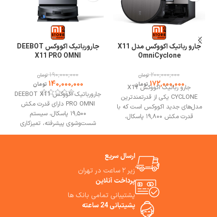
جارو رباتیک اکووکس مدل X11
جارورباتیک اکووکس DEEBOT
X11 PRO OMNI
OmniCyclone
190,000,000
200,000,000
تومان
تومان
140,000,000
172,000,000
تومان
تومان
جارو رباتیک اکووکس X11
جارورباتیک اکووکس DEEBOT X11
CYCLONE یکی از قدرتمندترین
PRO OMNI دارای قدرت مکش
مدل‌های جدید اکووکس است که با
۱۹٬۵۰۰ پاسکال، سیستم
قدرت مکش ۱۹,۸۰۰ پاسکال،
شست‌وشوی پیشرفته، تمیزکاری
نظافتی عمیق و مؤثر را روی انواع
هدفمند، عبور بدون توقف از موانع
سطوح از سرامیک و پارکت گرفته تا
است.
بهترین مشورت وخرید از
فرش انجام می‌دهد. اکووکس x11
فروشگاه می وان استور.
cyclone با عملکرد دوگانه
ارسال سریع
جاروکشی و تی‌کشی، فناوری هوش
زیر ۲ ساعت در تهران
مصنوعی AIVI 3.0 و سیستم ناوبری
پرداخت آنلاین
LiDAR، موانع را با دقت بالا
تشخیص داده و بصورت هوشمند
پشتیبانی تمامی بانک ها
بهترین مسیر نظافت را انتخاب
پشیتبانی 24 ساعته
می‌کند. همچنین ایستگاه تخلیه