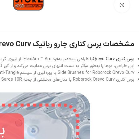
بزرگنمایی تصویر
مشخصات برس کناری جارو رباتیک Roborock Qrevo Curv
برس کناری Qrevo Curv
با طراحی منحصر به‌فرد FlexiArm™ Arc، از نیروی گریز از مرکز برای جلوگیری از گره خوردن موها استفاده می‌کند.
این طراحی، موها را به‌طور مؤثر به سمت انتهای برس هدایت می‌کند و از گیر کر
Side Brushes for Roborock Qrevo Curv با بهره‌گیری از سیستم Dual Anti-Tangle، برس کناری و برس اصلی به‌طور همزمان از گره خوردن موها جلوگیری می‌کنند. این ویژگی، به‌ویژه برای خانه‌هایی با حیوانات خانگی بسیار مفید است.
برس کناری Roborock Qrevo Curv با مدل‌های مختلفی از جمله Qrevo Edge، Saros 10، Saros 10R و QV Series سازگار است. این سازگاری، امکان استفاده گسترده‌تر از این برس را فراهم می‌کند.