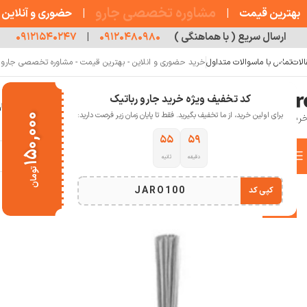
مشاوره تخصصی جارو
بهترین قیمت
|
|
حضوری و آنلاین
ارسال سریع ( با هماهنگی )
۰۹۱۲۰۴۸۰۹۸۰
|
۰۹۱۲۱۵۴۰۲۴۷
الات
تماس با ما
سوالات متداول
خرید حضوری و انلاین - بهترین قیمت - مشاوره تخصصی جارو رب
کد تخفیف ویژه خرید جارو رباتیک
خانه
فروشگاه
جارو رباتیک
مقالات
دربار
برای اولین خرید، از ما تخفیف بگیرید. فقط تا پایان زمان زیر فرصت دارید:
۱۵۰,۰۰۰
۵۴
۵۹
دسته بندی کالاها
دقیقه
ثانیه
خانه
لوازم جانبی جارو رباتیک
برس کناری جارو رباتیک Roborock Qrevo Curv
تومان
انتخاب دسته بندی
JARO100
کپی کد
-10%