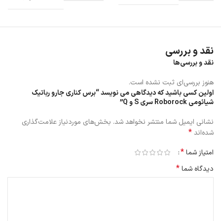
طبق توصیات بسیاری از تولیدکنندگان، برس‌های کناری معمولاً باید هر ۶ تا
۱۲ ماه یک بار تعویض شوند. اما در شرایط استفاده خاص، ممکن است نیاز
به تعویض آنها زودتر از این مدت باشد.
نقد و بررسی
نقد و بررسی‌ها
هنوز بررسی‌ای ثبت نشده است.
اولین کسی باشید که دیدگاهی می نویسد “برس کناری جارو رباتیک
شیائومی Roborock سری S و Q”
نشانی ایمیل شما منتشر نخواهد شد.
بخش‌های موردنیاز علامت‌گذاری
*
شده‌اند
*
امتیاز شما
*
دیدگاه شما