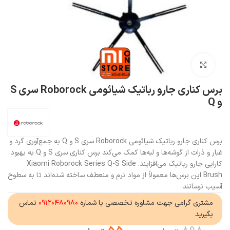
بزرگنمایی تصویر
برس کناری جارو رباتیک شیائومی Roborock سری S
و Q
برس کناری جارو رباتیک شیائومی Roborock سری S و Q به جمع‌آوری گرد و
غبار و ذرات از گوشه‌ها و لبه‌ها کمک می‌کند برس کناری سری S و Q به بهبود
کارایی جارو رباتیک می‌افزایند. Xiaomi Roborock Series Q-S Side
Brush این برس‌ها معمولاً از مواد نرم و منعطف ساخته شده‌اند تا به سطوح
آسیب نرسانند.
مشتری گرامی جهت مشاوره تخصصی با شماره
۰۹۱۲۰۴۸۰۹۸۰
تماس
بگیرید