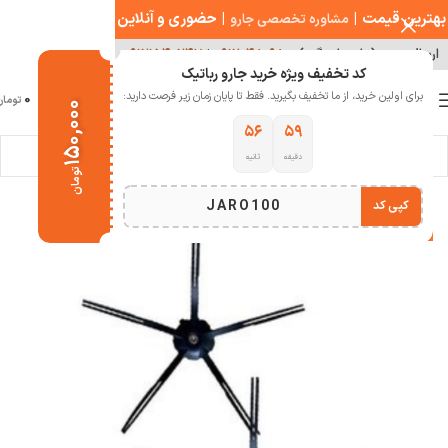
بهترین قیمت
|
|
حضوری و آنلاین
مشاوره تخصصی جارو
ارسال سریع ( با هماهنگی )
۰۹۱۲۰۴۸۰۹۸۰
|
۰۹۱۲۱۵۴۰۲۴۷
کد تخفیف ویژه خرید جارو رباتیک
0
برای اولین خرید، از ما تخفیف بگیرید. فقط تا پایان زمان زیر فرصت دارید:
منو
0
تومان
۱۵۰,۰۰۰
۵۵
۵۹
دقیقه
ثانیه
خانه
لوازم جانبی جارو رباتیک
برس کناری جارو رباتیک
تومان
JARO100
کپی کد
-39%