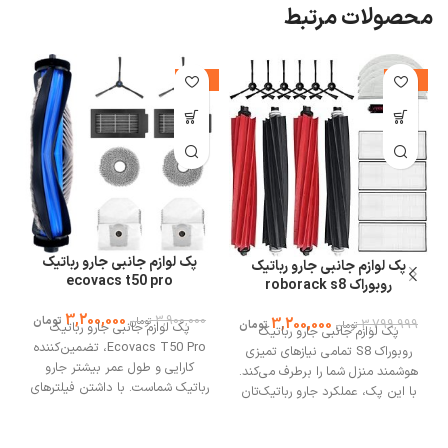
محصولات مرتبط
%
-18%
-16%
پک لوازم جانبی جارو رباتیک
پک لوازم جانبی جارو رباتیک
ecovacs t50 pro
روبوراک roborack s8
3,200,000
3,900,000
تومان
3,200,000
تومان
3,799,999
تومان
تومان
پک لوازم جانبی جارو رباتیک
پک لوازم جانبی جارو رباتیک
Ecovacs T50 Pro، تضمین‌کننده
روبوراک S8 تمامی نیازهای تمیزی
کارایی و طول عمر بیشتر جارو
هوشمند منزل شما را برطرف می‌کند.
رباتیک شماست. با داشتن فیلترهای
با این پک، عملکرد جارو رباتیک‌تان
قابل تعویض و برس‌های قوی،
را به حداکثر برسانید و طول عمر آن
پاکیزگی بی‌نقص را تجربه کنید.
را افزایش دهید. شامل فیلترهای
بهینه‌سازی عملکرد و صرفه‌جویی در