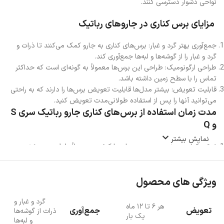
نواحی دشوار دسترسی کنند.
مزایای برس کناری در جاروهای رباتیک
جمع‌آوری بهتر گرد و غبار: برس‌های کناری به جارو کمک می‌کنند تا ذرات و
گرد و غبار را از گوشه‌ها و لبه‌ها جمع‌آوری کند.
طراحی ارگونومیک: طراحی این برس‌ها معمولاً به گونه‌ای است که حداکثر
تماس را با سطح زمین داشته باشد.
قابلیت تعویض: بیشتر مدل‌ها قابلیت تعویض برس‌ها را دارند که به راحتی
می‌توانید آنها را پس از استفاده طولانی‌مدت تعویض کنید.
مدت زمان استفاده از برس‌های کناری جارو رباتیک سری S
و Q
نمایش بیشتر
نوع و کیفیت جنس برس: برس‌های با کیفیت معمولاً طول عمر بیشتری
دارند.
فرکانس استفاده: اگر جارو رباتیک به طور مرتب و مکرر مورد استفاده قرار
گیرد، برس‌ها سریع‌تر فرسوده خواهند شد.
ویژگی های محصول
نوع سطحی که روی آن استفاده می‌شود: استفاده از برس‌ها روی سطوح
خشن یا در شرایط محیطی سخت می‌تواند عمر آنها را کاهش دهد.
گرد و غبار و
هر ۶ تا ۱۲ ماه
تعویض
جمع‌آوری
ذرات از گوشه‌ها
نگهداری و تمیزکاری: تمیز کردن منظم برس‌ها از موها و ذرات معلق می‌تواند
یک بار
و لبه‌ها
به افزایش عمر آنها کمک کند.