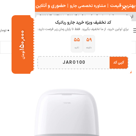
بهترین قیمت
|
|
حضوری و آنلاین
مشاوره تخصصی جارو
ارسال سریع ( با هماهنگی )
۰۹۱۲۰۴۸۰۹۸۰
|
۰۹۱۲۱۵۴۰۲۴۷
کد تخفیف ویژه خرید جارو رباتیک
0
برای اولین خرید، از ما تخفیف بگیرید. فقط تا پایان زمان زیر فرصت دارید:
منو
0
تومان
۱۵۰,۰۰۰
۵۴
۵۹
دقیقه
ثانیه
خانه
خانه هوشمند
جارو رباتیک
جارو رباتیک شیائومی
تومان
JARO100
کپی کد
-23%